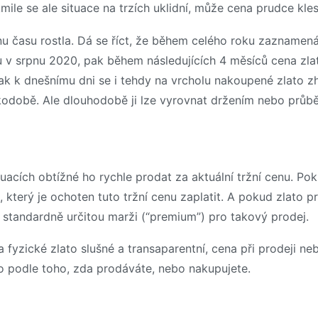
ile se ale situace na trzích uklidní, může cena prudce kles
nu času rostla. Dá se říct, že během celého roku zaznamená
 v srpnu 2020, pak během následujících 4 měsíců cena zlata
tak k dnešnímu dni se i tehdy na vrcholu nakoupené zlato z
átkodobě. Ale dlouhodobě ji lze vyrovnat držením nebo prů
acích obtížné ho rychle prodat za aktuální tržní cenu. Poku
, který je ochoten tuto tržní cenu zaplatit. A pokud zlato 
á standardně určitou marži (“premium”) pro takový prodej.
na fyzické zlato slušné a transaparentní, cena při prodeji 
 to podle toho, zda prodáváte, nebo nakupujete.