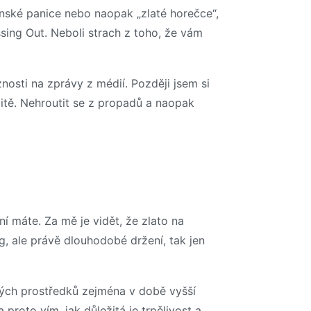
nské panice nebo naopak „zlaté horečce“,
ing Out. Neboli strach z toho, že vám
nosti na zprávy z médií. Později jsem si
itě. Nehroutit se z propadů a naopak
ní máte. Za mě je vidět, že zlato na
g, ale právě dlouhodobé držení, tak jen
mých prostředků zejména v době vyšší
 proto vím, jak důležitá je trpělivost a