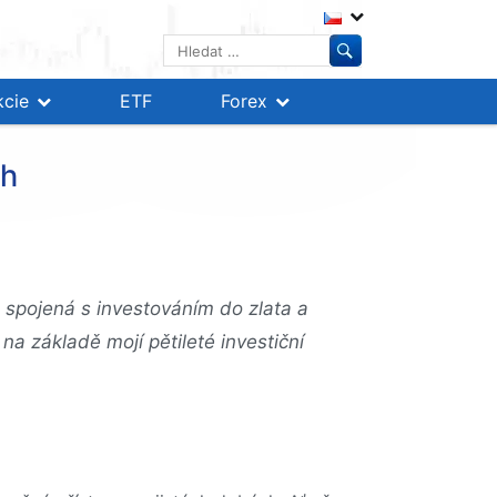
Vyhledávání
kcie
ETF
Forex
ch
 spojená s investováním do zlata a
na základě mojí pětileté investiční