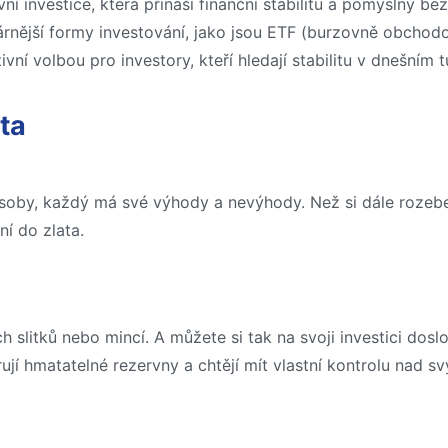
ní investice, která přináší finanční stabilitu a pomyslný be
lárnější formy investování, jako jsou ETF (burzovně obchod
vní volbou pro investory, kteří hledají stabilitu v dnešním 
ta
ůsoby, každý má své výhody a nevýhody. Než si dále rozebe
í do zlata.
h slitků nebo mincí. A můžete si tak na svoji investici dos
ferují hmatatelné rezervny a chtějí mít vlastní kontrolu nad 