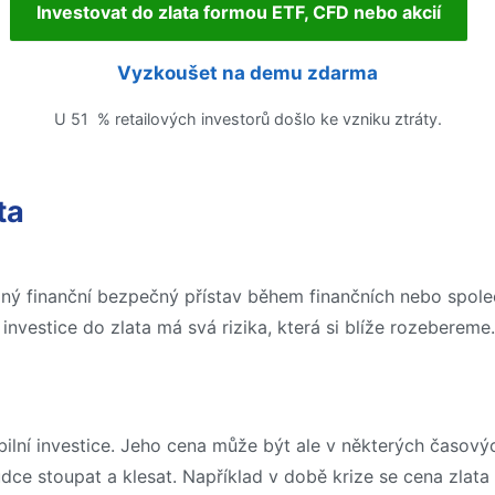
Investovat do zlata formou ETF, CFD nebo akcií
Vyzkoušet na demu zdarma
U 51 % retailových investorů došlo ke vzniku ztráty.
ta
ý finanční bezpečný přístav během finančních nebo společe
vestice do zlata má svá rizika, která si blíže rozebereme.
bilní investice. Jeho cena může být ale v některých časo
udce stoupat a klesat. Například v době krize se cena zlat