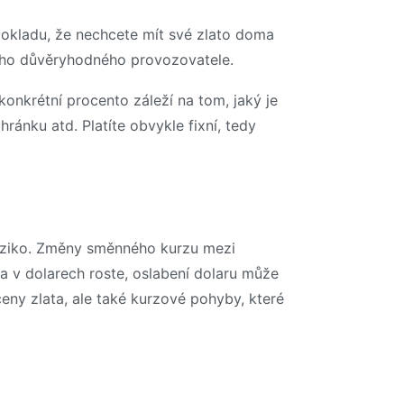
pokladu, že nechcete mít své zlato doma
ného důvěryhodného provozovatele.
konkrétní procento záleží na tom, jaký je
ránku atd. Platíte obvykle fixní, tedy
é riziko. Změny směnného kurzu mezi
a v dolarech roste, oslabení dolaru může
ceny zlata, ale také kurzové pohyby, které