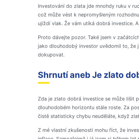
Investování do zlata jde mnohdy ruku v ru
což může vést k nepromyšleným rozhodnutí
ujíždí vlak. Že vám utíká dobrá investice. 
Proto dávejte pozor. Také jsem v začátcích 
jako dlouhodobý investor uvědomil to, že 
dokupovat.
Shrnutí aneb Je zlato do
Zda je zlato dobrá investice se může lišit 
dlouhodobém horizontu stále roste. Za posl
čistě statisticky chybu neuděláte, když zla
Z mé vlastní zkušenosti mohu říct, že in
inflace. Samozřejmě i já jsem si během let p