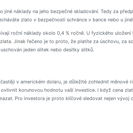
mo jiné náklady na jeho bezpečné skladování. Tedy za před
necháváte zlato v bezpečností schránce v bance nebo u ji
ívají roční náklady okolo 0,4 % ročně. U fyzického uložení 
ta. Jinak řečeno je to proto, že platíte za úschovu, za sch
uschován jeden slitek nebo desítky slitků.
nejčastěji v americkém dolaru, je důležité zohlednit měnov
livnit korunovou hodnotu vaší investice. I když cena zlat
mazat. Pro investora je proto klíčové sledovat nejen vývoj 