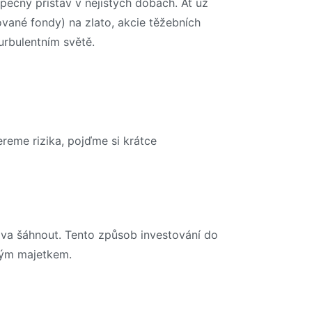
zpečný přístav v nejistých dobách. Ať už
ované fondy) na zlato, akcie těžebních
turbulentním světě.
reme rizika, pojďme si krátce
lova šáhnout. Tento způsob investování do
svým majetkem.