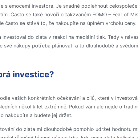
ce s emocemi investora. Je snadné podlehnout celospoleče
m. Často se také hovoří o takzvaném FOMO – Fear of Miss
Ale často se stává to, že nakoupíte na úplném vrcholu ceny.
investoval do zlata v reakci na mediální tlak. Tedy v návaz
je své nákupy potřeba plánovat, a to dlouhodobě a svědom
brá investice?
podle vašich konkrétních očekávání a cílů, které v investová
edních několik let extrémně. Pokud vám ale nejde o tradin
to nakoupíte a budete jej držet.
vestování do zlata mi dlouhodobě pomohlo udržet hodnotu 
rošel různými fázemi vývoje trhu, kdy cena zlata kolísala, a