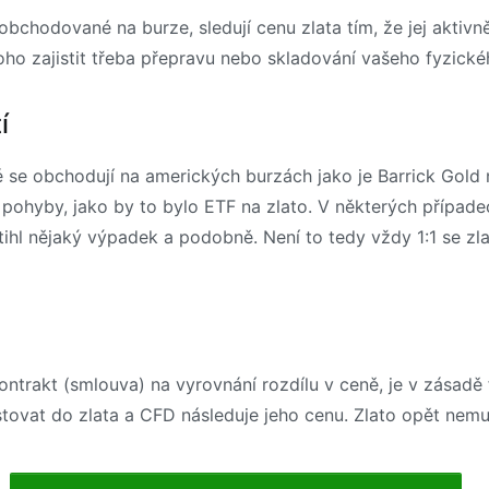
bchodované na burze, sledují cenu zlata tím, že jej aktivn
ho zajistit třeba přepravu nebo skladování vašeho fyzické
í
é se obchodují na amerických burzách jako je Barrick Gold
 pohyby, jako by to bylo ETF na zlato. V některých případec
stihl nějaký výpadek a podobně. Není to tedy vždy 1:1 se z
ontrakt (smlouva) na vyrovnání rozdílu v ceně, je v zásadě 
tovat do zlata a CFD následuje jeho cenu. Zlato opět nemus