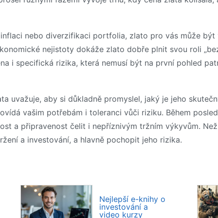
flaci nebo diverzifikaci portfolia, zlato pro vás může být
onomické nejistoty dokáže zlato dobře plnit svou roli „bez
na i specifická rizika, která nemusí být na první pohled pat
a uvažuje, aby si důkladně promyslel, jaký je jeho skutečný i
ovídá vašim potřebám i toleranci vůči riziku. Během poslední
ost a připravenost čelit i nepříznivým tržním výkyvům. Než
žení a investování, a hlavně pochopit jeho rizika.
Nejlepší e-knihy o
investování a
video kurzy