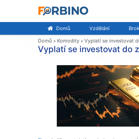
Domů
Vzdělání
Brok
Domů
Komodity
Vyplatí se investovat d
»
»
Vyplatí se investovat do 