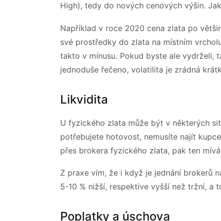
High), tedy do nových cenových výšin. Jakm
Například v roce 2020 cena zlata po větši
své prostředky do zlata na místním vrcholu
takto v mínusu. Pokud byste ale vydrželi, 
jednoduše řečeno, volatilita je zrádná kr
Likvidita
U fyzického zlata může být v některých situ
potřebujete hotovost, nemusíte najít kupce
přes brokera fyzického zlata, pak ten mív
Z praxe vím, že i když je jednání brokerů 
5-10 % nižší, respektive vyšší než tržní, a
Poplatky a úschova