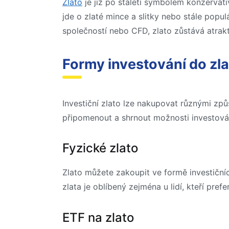
Zlato
je již po staletí symbolem konzervativ
jde o zlaté mince a slitky nebo stále popu
společností nebo CFD, zlato zůstává atrakti
Formy investování do zla
Investiční zlato lze nakupovat různými zp
připomenout a shrnout možnosti investován
Fyzické zlato
Zlato můžete zakoupit ve formě investičníc
zlata je oblíbený zejména u lidí, kteří pre
ETF na zlato