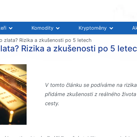
eři
Komodity
Kryptoměny
A
o zlata? Rizika a zkušenosti po 5 letech
zlata? Rizika a zkušenosti po 5 lete
V tomto článku se podíváme na rizika
přidáme zkušenosti z reálného života 
cesty.