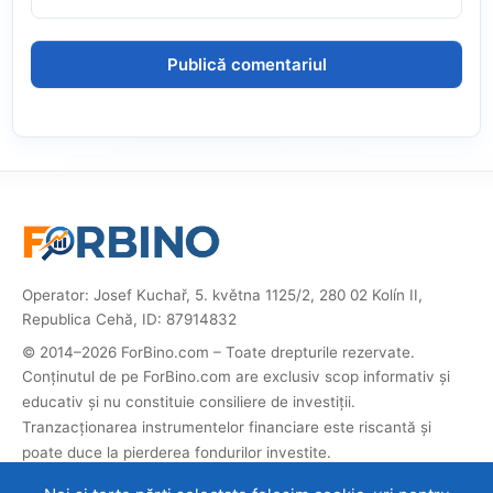
Operator: Josef Kuchař, 5. května 1125/2, 280 02 Kolín II,
Republica Cehă, ID: 87914832
© 2014–2026 ForBino.com – Toate drepturile rezervate.
Conținutul de pe ForBino.com are exclusiv scop informativ și
educativ și nu constituie consiliere de investiții.
Tranzacționarea instrumentelor financiare este riscantă și
poate duce la pierderea fondurilor investite.
Acest site conține linkuri afiliate. Dacă vă înregistrați prin ele,