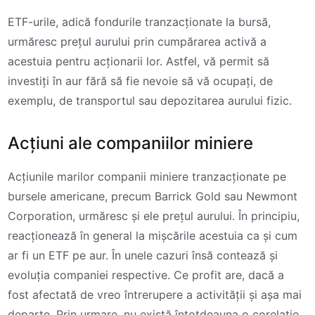
ETF-urile, adică fondurile tranzacționate la bursă,
urmăresc prețul aurului prin cumpărarea activă a
acestuia pentru acționarii lor. Astfel, vă permit să
investiți în aur fără să fie nevoie să vă ocupați, de
exemplu, de transportul sau depozitarea aurului fizic.
Acțiuni ale companiilor miniere
Acțiunile marilor companii miniere tranzacționate pe
bursele americane, precum Barrick Gold sau Newmont
Corporation, urmăresc și ele prețul aurului. În principiu,
reacționează în general la mișcările acestuia ca și cum
ar fi un ETF pe aur. În unele cazuri însă contează și
evoluția companiei respective. Ce profit are, dacă a
fost afectată de vreo întrerupere a activității și așa mai
departe. Prin urmare, nu există întotdeauna o corelație