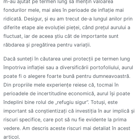
m-au ajutat pe termen lung să mențin valoarea
fondurilor mele, mai ales în perioade de inflație mai
ridicată. Desigur, și eu am trecut de-a lungul anilor prin
diferite etape ale evoluției pieței, când prețul aurului a
fluctuat, iar de aceea știu cât de importante sunt
răbdarea și pregătirea pentru variații.
Dacă sunteți în căutarea unei protecții pe termen lung
împotriva inflației sau a diversificării portofoliului, aurul
poate fi o alegere foarte bună pentru dumneavoastră.
Din propriile mele experiențe reiese că, tocmai în
perioadele de incertitudine economică, aurul își poate
îndeplini bine rolul de „refugiu sigur”. Totuși, este
important să conștientizați că investiția în aur implică și
riscuri specifice, care pot să nu fie evidente la prima
vedere. Am descris aceste riscuri mai detaliat în acest
articol.