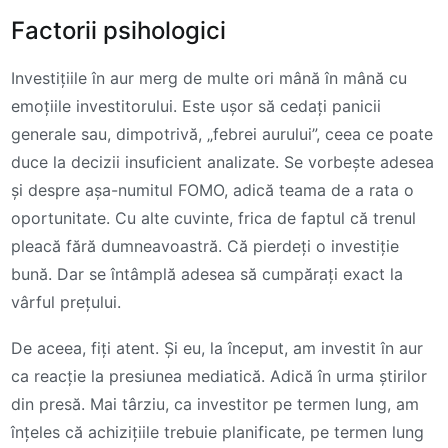
Factorii psihologici
Investițiile în aur merg de multe ori mână în mână cu
emoțiile investitorului. Este ușor să cedați panicii
generale sau, dimpotrivă, „febrei aurului”, ceea ce poate
duce la decizii insuficient analizate. Se vorbește adesea
și despre așa-numitul FOMO, adică teama de a rata o
oportunitate. Cu alte cuvinte, frica de faptul că trenul
pleacă fără dumneavoastră. Că pierdeți o investiție
bună. Dar se întâmplă adesea să cumpărați exact la
vârful prețului.
De aceea, fiți atent. Și eu, la început, am investit în aur
ca reacție la presiunea mediatică. Adică în urma știrilor
din presă. Mai târziu, ca investitor pe termen lung, am
înțeles că achizițiile trebuie planificate, pe termen lung