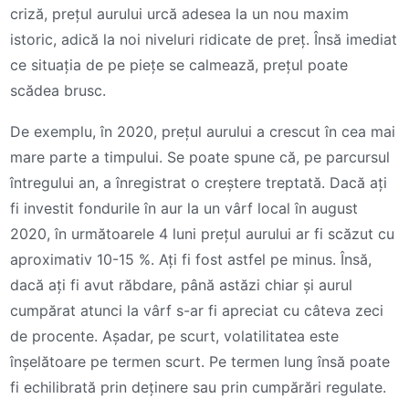
criză, prețul aurului urcă adesea la un nou maxim
istoric, adică la noi niveluri ridicate de preț. Însă imediat
ce situația de pe piețe se calmează, prețul poate
scădea brusc.
De exemplu, în 2020, prețul aurului a crescut în cea mai
mare parte a timpului. Se poate spune că, pe parcursul
întregului an, a înregistrat o creștere treptată. Dacă ați
fi investit fondurile în aur la un vârf local în august
2020, în următoarele 4 luni prețul aurului ar fi scăzut cu
aproximativ 10-15 %. Ați fi fost astfel pe minus. Însă,
dacă ați fi avut răbdare, până astăzi chiar și aurul
cumpărat atunci la vârf s-ar fi apreciat cu câteva zeci
de procente. Așadar, pe scurt, volatilitatea este
înșelătoare pe termen scurt. Pe termen lung însă poate
fi echilibrată prin deținere sau prin cumpărări regulate.