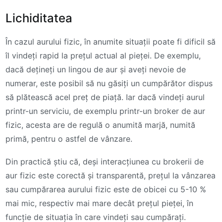
Lichiditatea
În cazul aurului fizic, în anumite situații poate fi dificil să
îl vindeți rapid la prețul actual al pieței. De exemplu,
dacă dețineți un lingou de aur și aveți nevoie de
numerar, este posibil să nu găsiți un cumpărător dispus
să plătească acel preț de piață. Iar dacă vindeți aurul
printr-un serviciu, de exemplu printr-un broker de aur
fizic, acesta are de regulă o anumită marjă, numită
primă, pentru o astfel de vânzare.
Din practică știu că, deși interacțiunea cu brokerii de
aur fizic este corectă și transparentă, prețul la vânzarea
sau cumpărarea aurului fizic este de obicei cu 5-10 %
mai mic, respectiv mai mare decât prețul pieței, în
funcție de situația în care vindeți sau cumpărați.