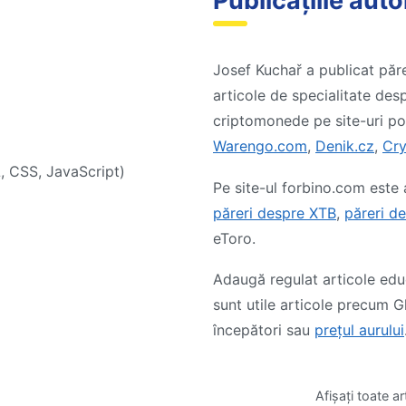
Publicațiile auto
Josef Kuchař a publicat păre
articole de specialitate desp
criptomonede pe site-uri p
Warengo.com
,
Denik.cz
,
Cry
, CSS, JavaScript)
Pe site-ul forbino.com este
păreri despre XTB
,
păreri d
eToro.
Adaugă regulat articole edu
sunt utile articole precum G
începători sau
preţul aurului
Afișați toate a