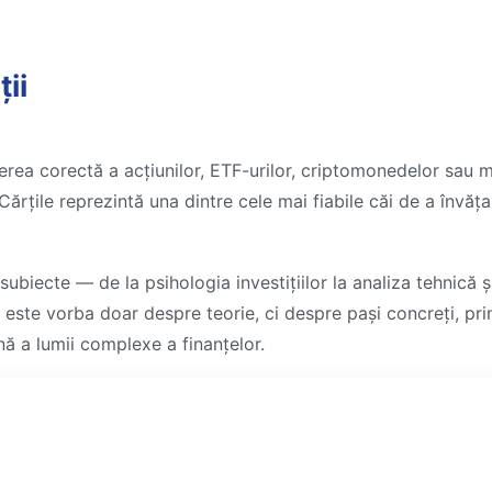
ții
gerea corectă a acțiunilor, ETF-urilor, criptomonedelor sau m
. Cărțile reprezintă una dintre cele mai fiabile căi de a învă
ubiecte — de la psihologia investițiilor la analiza tehnică ș
este vorba doar despre teorie, ci despre pași concreți, prin
ună a lumii complexe a finanțelor.