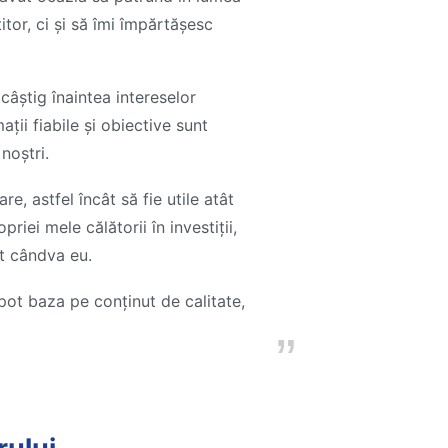
itor, ci și să îmi împărtășesc
câștig înaintea intereselor
ații fiabile și obiective sunt
 noștri.
re, astfel încât să fie utile atât
riei mele călătorii în investiții,
ut cândva eu.
 pot baza pe conținut de calitate,