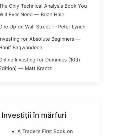
The Only Technical Analysis Book You
Will Ever Need — Brian Hale
One Up on Wall Street — Peter Lynch
Investing for Absolute Beginners —
Hanif Bagwandeen
Online Investing for Dummies (10th
Edition) — Matt Krantz
Investiții în mărfuri
A Trader’s First Book on