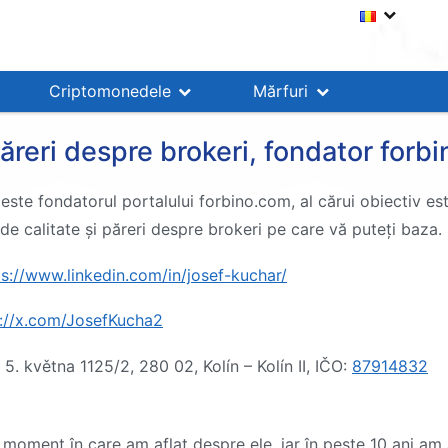
Criptomonedele
Mărfuri
ăreri despre brokeri, fondator forbi
este fondatorul portalului forbino.com, al cărui obiectiv est
de calitate și păreri despre brokeri pe care vă puteți baza.
ps://www.linkedin.com/in/josef-kuchar/
s://x.com/JosefKucha2
 5. května 1125/2, 280 02, Kolín – Kolín II, IČO:
87914832
ul moment în care am aflat despre ele, iar în peste 10 ani a