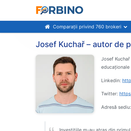
Comparații privind 760 brokeri
Josef Kuchař – autor de p
Josef Kuchař 
educaționale 
Linkedin:
htt
Twitter:
http
Adresă sediu:
Investițiile m-au atras din prim