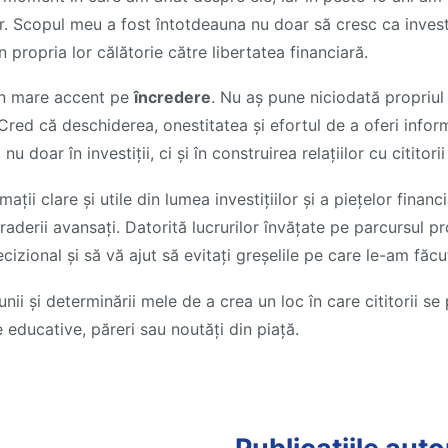
lor. Scopul meu a fost întotdeauna nu doar să cresc ca invest
 în propria lor călătorie către libertatea financiară.
pun mare accent pe
încredere
. Nu aș pune niciodată propriul 
 Cred că deschiderea, onestitatea și efortul de a oferi inform
 doar în investiții, ci și în construirea relațiilor cu cititorii
ii clare și utile din lumea investițiilor și a piețelor financia
raderii avansați. Datorită lucrurilor învățate pe parcursul prop
ecizional și să vă ajut să evitați greșelile pe care le-am făc
nii și determinării mele de a crea un loc în care cititorii se
 educative, păreri sau noutăți din piață.