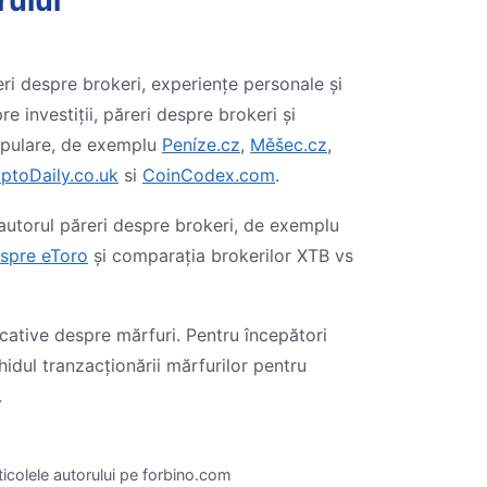
rului
ri despre brokeri, experiențe personale și
re investiții, păreri despre brokeri și
opulare, de exemplu
Peníze.cz
,
Měšec.cz
,
ptoDaily.co.uk
si
CoinCodex.com
.
 autorul păreri despre brokeri, de exemplu
espre eToro
și comparația brokerilor XTB vs
cative despre mărfuri. Pentru începători
hidul tranzacționării mărfurilor pentru
.
rticolele autorului pe forbino.com