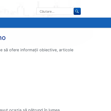
Caută
după:
no
e să ofere informații obiective, articole
m avut ocazia să pătrund în lumea