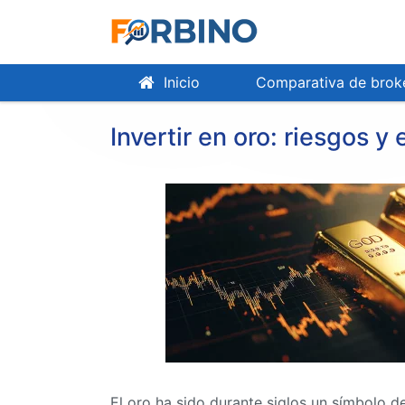
Inicio
Comparativa de brok
Invertir en oro: riesgos y
El oro ha sido durante siglos un símbolo d