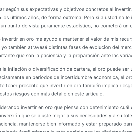
iar según sus expectativas y objetivos concretos al inverti
n los últimos años, de forma extrema. Pero si a usted no le 
 un punto de vista puramente estadístico, no cometerá un e
 invertir en oro me ayudó a mantener el valor de mis recur
 yo también atravesé distintas fases de evolución del merca
ortante que son la paciencia y la preparación ante las varia
a la inflación o diversificación de cartera, el oro puede s
ecisamente en periodos de incertidumbre económica, el or
te tener presente que invertir en oro también implica ries
estos riesgos con más detalle en este artículo.
erando invertir en oro que piense con detenimiento cuál e
inversión que se ajuste mejor a sus necesidades y a su toler
 paciencia, mantenerse bien informado y estar preparado pa
omiendo familiarizarse lo más posible con las distintas form