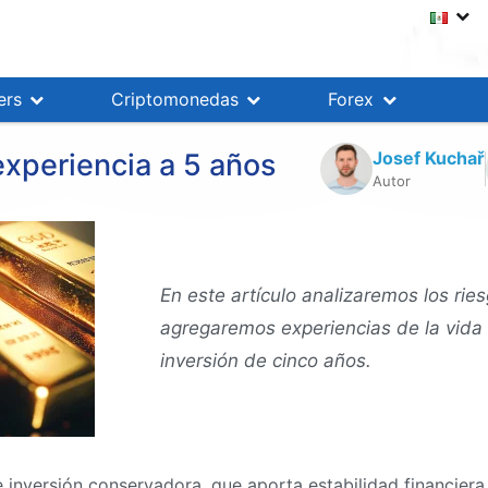
ers
Criptomonedas
Forex
Josef Kuchař
 experiencia a 5 años
Autor
En este artículo analizaremos los rie
agregaremos experiencias de la vida 
inversión de cinco años.
e inversión conservadora, que aporta estabilidad financier