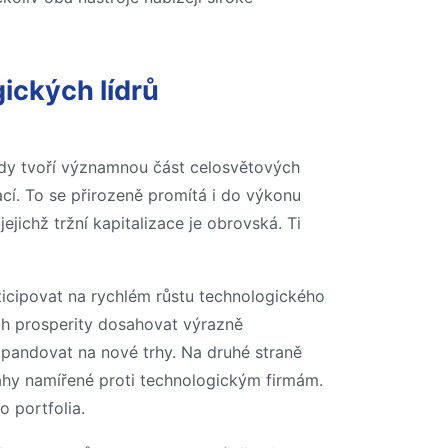
gických lídrů
mady tvoří významnou část celosvětových
ací. To se přirozeně promítá i do výkonu
ejichž tržní kapitalizace je obrovská. Ti
icipovat na rychlém růstu technologického
ch prosperity dosahovat výrazně
pandovat na nové trhy. Na druhé straně
ahy namířené proti technologickým firmám.
o portfolia.