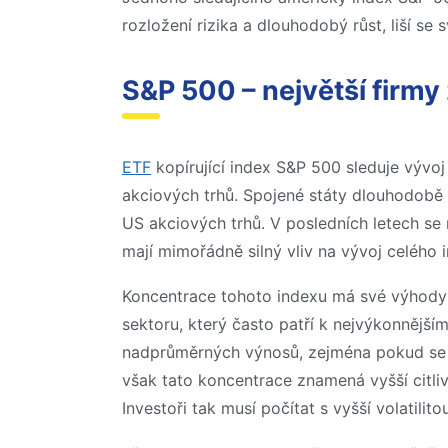
rozložení rizika a dlouhodobý růst, liší s
S&P 500 – největší firmy
ETF
kopírující index S&P 500 sleduje vývo
akciových trhů. Spojené státy dlouhodobě f
US akciových trhů. V posledních letech se n
mají mimořádně silný vliv na vývoj celého 
Koncentrace tohoto indexu má své výhody 
sektoru, který často patří k nejvýkonněj
nadprůměrných výnosů, zejména pokud se 
však tato koncentrace znamená vyšší citli
Investoři tak musí počítat s vyšší volatilit