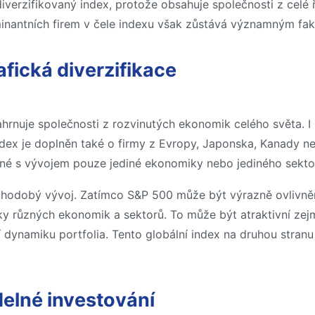
verzifikovaný index, protože obsahuje společnosti z celé ř
minantních firem v čele indexu však zůstává významným fak
afická diverzifikace
rnuje společnosti z rozvinutých ekonomik celého světa. I z
ndex je doplněn také o firmy z Evropy, Japonska, Kanady ne
ené s vývojem pouze jediné ekonomiky nebo jediného sekto
ouhodobý vývoj. Zatímco S&P 500 může být výrazně ovlivně
ky různých ekonomik a sektorů. To může být atraktivní zejmé
ší dynamiku portfolia. Tento globální index na druhou str
delné investování