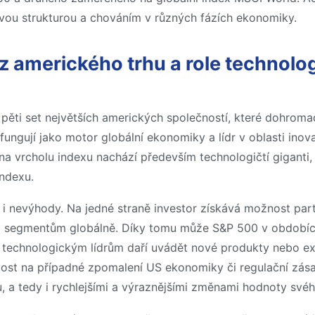
e svou strukturou a chováním v různých fázích ekonomiky.
 z amerického trhu a role technolo
j pěti set největších amerických společností, které dohro
ungují jako motor globální ekonomiky a lídr v oblasti inov
a vrcholu indexu nachází především technologičtí giganti, j
indexu.
i nevýhody. Na jedné straně investor získává možnost part
ším segmentům globálně. Díky tomu může S&P 500 v období
technologickým lídrům daří uvádět nové produkty nebo ex
vost na případné zpomalení US ekonomiky či regulační zás
ou, a tedy i rychlejšími a výraznějšími změnami hodnoty svéh