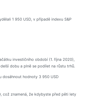
dělali 1 950 USD, v případě indexu S&P
tku investičního období (1. října 2020),
elší dobu a plně se podílet na růstu trhů.
du dosáhnout hodnoty 3 950 USD
, což znamená, že kdybyste před pěti lety