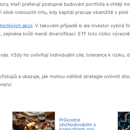
ory, kteří preferují postupné budování portfolia a chtějí mi
silně rostoucím trhu, kdy kapitál pracuje okamžitě v plné 
notlivých akcií
. V takovém případě si ale investor vybírá
o, zejména kvůli menší diverzifikaci. ETF toto riziko výrazn
ás. Vždy ho ovlivňují individuální cíle, tolerance k riziku, 
přístupů a ukazuje, jak mohou odlišné strategie ovlivnit d
nství.
Průvodce
obchodováním s
komoditami pro