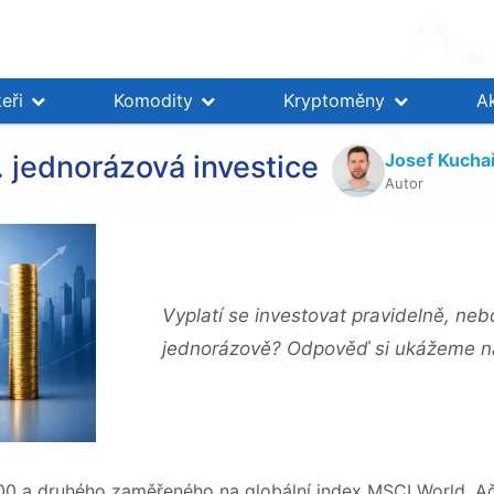
eři
Komodity
Kryptoměny
A
Josef Kucha
. jednorázová investice
Autor
Vyplatí se investovat pravidelně, nebo
jednorázově? Odpověď si ukážeme na
0 a druhého zaměřeného na globální index MSCI World. Ačk