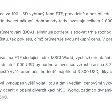
e za 100 USD vybraný fond ETF, pravidelně a bez ohledu na
rovede dvacet nákupů, dohromady tedy investuje celkem 2 00
ůměrování (DCA), eliminuje potřebu sledovat trh a rozhodov
ůstu, tak poklesu, čímž průměruje svou nákupní cenu. V pra
ání na ETF sledující index MSCI World, vychází orientační 
vodních 2 000 USD by hodnota investice vzrostla asi na 3
 ještě vyšší orientační hodnotě, například 3 800 USD, díky
vá vykoupen vyšší volatilitou a tím i většími cenovými výky
edy ocenit globální diverzifikaci MSCI World, zatímco dyna
 500.