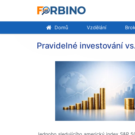
Domů
Vzdělání
Brok
Pravidelné investování vs
Jednoho sledujícího americký index S&P 50