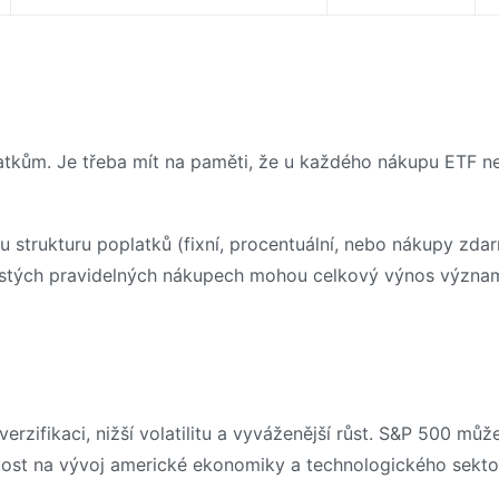
kům. Je třeba mít na paměti, že u každého nákupu ETF neb
u strukturu poplatků (fixní, procentuální, nebo nákupy zdar
astých pravidelných nákupech mohou celkový výnos významn
rzifikaci, nižší volatilitu a vyváženější růst. S&P 500 můž
livost na vývoj americké ekonomiky a technologického sekto