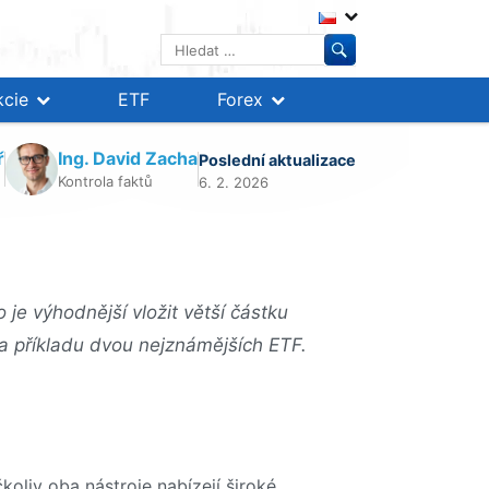
Vyhledávání
kcie
ETF
Forex
ř
Ing. David Zacha
Poslední aktualizace
Kontrola faktů
6. 2. 2026
 je výhodnější vložit větší částku
 příkladu dvou nejznámějších ETF.
oliv oba nástroje nabízejí široké