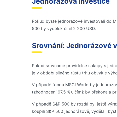
Jednorázová investice
Pokud byste jednorázově investovali do M
500 by výdělek činil 2 200 USD.
Srovnání: Jednorázové vs
Pokud srovnáme pravidelné nákupy s jednor
je v období silného růstu trhu obvykle výho
V případě fondu MSCI World by jednoráz
(zhodnocení 97,5 %), čímž by překonala p
V případě S&P 500 by rozdíl byl ještě výr
koupili S&P 500 jednorázově, vydělali byst