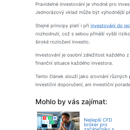
Pravidelné investování je vhodné pro invest
Jednorázový vklad může být výhodnější při 
Stejné principy platí i při
investování do jed
rozhodnutí, což s sebou přináší vyšší rizik
široké rozložení investic.
Investování je osobní záležitost každého z n
finanční situace každého investora.
Tento článek slouží jako srovnání různých 
investiční doporučení, ani investiční porade
Mohlo by vás zajímat:
Nejlepší CFD
broker pro
začátečníky s