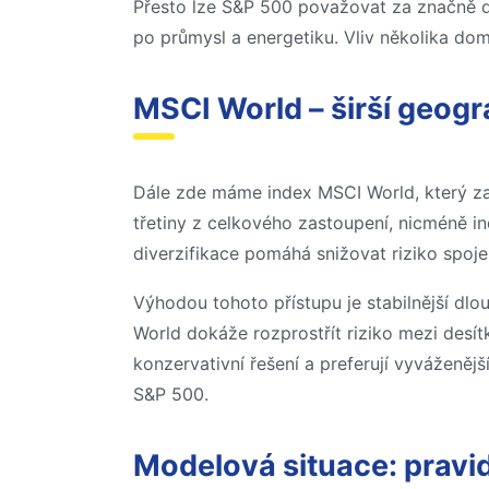
Přesto lze S&P 500 považovat za značně di
po průmysl a energetiku. Vliv několika do
MSCI World – širší geogr
Dále zde máme index MSCI World, který zah
třetiny z celkového zastoupení, nicméně i
diverzifikace pomáhá snižovat riziko spoj
Výhodou tohoto přístupu je stabilnější dl
World dokáže rozprostřít riziko mezi desít
konzervativní řešení a preferují vyváženěj
S&P 500.
Modelová situace: pravi