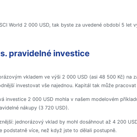
SCI World 2 000 USD, tak byste za uvedené období 5 let vy
. pravidelné investice
ázovým vkladem ve výši 2 000 USD (asi 48 500 Kč) na začá
dnější investovat vše najednou. Kapitál tak může pracovat d
ová investice 2 000 USD mohla v našem modelovém příkla
ravidelné nákupy (3 720 USD).
aznější: jednorázový vklad by mohl dosáhnout až 4 200 USD
e podstatně více, než když jste to dělali postupně.