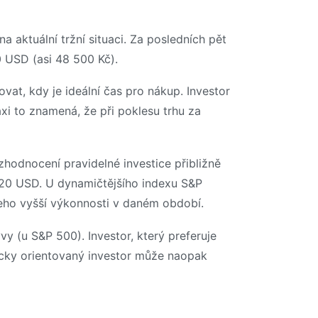
 aktuální tržní situaci. Za posledních pět
0 USD (asi 48 500 Kč).
at, kdy je ideální čas pro nákup. Investor
xi to znamená, že při poklesu trhu za
zhodnocení pravidelné investice přibližně
 720 USD. U dynamičtějšího indexu S&P
 jeho vyšší výkonnosti v daném období.
vy (u S&P 500). Investor, který preferuje
micky orientovaný investor může naopak