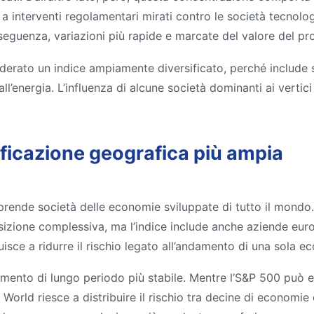
a interventi regolamentari mirati contro le società tecnolog
nseguenza, variazioni più rapide e marcate del valore del pr
erato un indice ampiamente diversificato, perché include s
e all’energia. L’influenza di alcune società dominanti ai vertici
ficazione geografica più ampia
ende società delle economie sviluppate di tutto il mondo. 
izione complessiva, ma l’indice include anche aziende euro
isce a ridurre il rischio legato all’andamento di una sola e
mento di lungo periodo più stabile. Mentre l’S&P 500 può es
orld riesce a distribuire il rischio tra decine di economie e