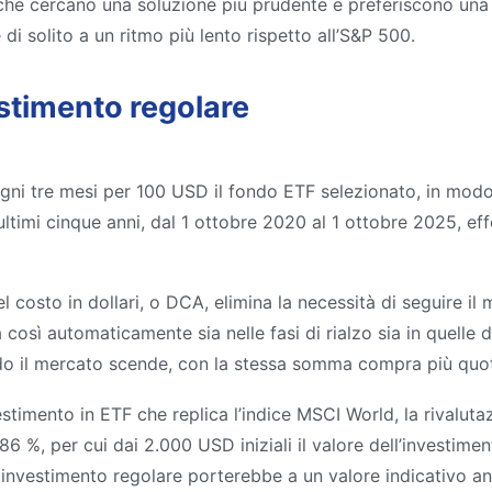
i che cercano una soluzione più prudente e preferiscono una 
 di solito a un ritmo più lento rispetto all’S&P 500.
stimento regolare
ogni tre mesi per 100 USD il fondo ETF selezionato, in mod
timi cinque anni, dal 1 ottobre 2020 al 1 ottobre 2025, effe
costo in dollari, o DCA, elimina la necessità di seguire i
a così automaticamente sia nelle fasi di rialzo sia in quelle 
ando il mercato scende, con la stessa somma compra più quo
imento in ETF che replica l’indice MSCI World, la rivalutaz
 l’86 %, per cui dai 2.000 USD iniziali il valore dell’investi
 investimento regolare porterebbe a un valore indicativo 