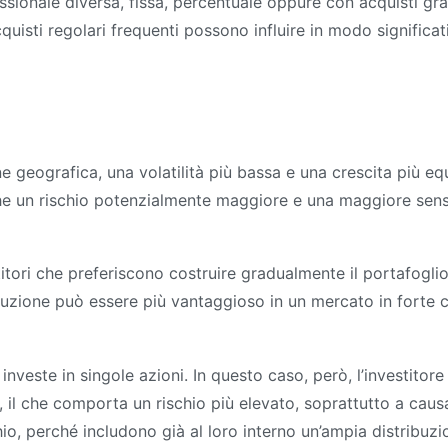
sionale diversa, fissa, percentuale oppure con acquisti gra
quisti regolari frequenti possono influire in modo signific
e geografica, una volatilità più bassa e una crescita più equ
 un rischio potenzialmente maggiore e una maggiore sensib
titori che preferiscono costruire gradualmente il portafoglio
luzione può essere più vantaggioso in un mercato in forte c
investe in singole azioni. In questo caso, però, l’investitore
, il che comporta un rischio più elevato, soprattutto a caus
io, perché includono già al loro interno un’ampia distribuzi