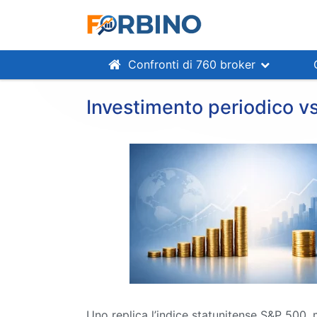
Confronti di 760 broker
Investimento periodico v
Uno replica l’indice statunitense S&P 500, 