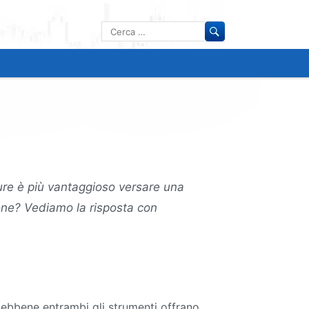
Ricerca
per:
re è più vantaggioso versare una
one? Vediamo la risposta con
 Sebbene entrambi gli strumenti offrano