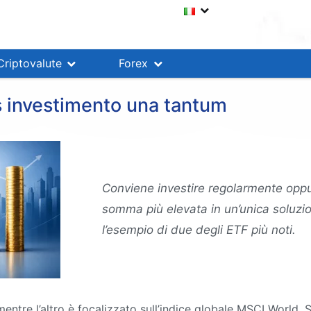
Criptovalute
Forex
s investimento una tantum
Conviene investire regolarmente oppu
somma più elevata in un’unica soluzi
l’esempio di due degli ETF più noti.
mentre l’altro è focalizzato sull’indice globale MSCI World.