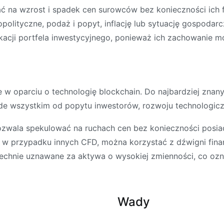
na wzrost i spadek cen surowców bez konieczności ich 
olityczne, podaż i popyt, inflację lub sytuację gospodar
acji portfela inwestycyjnego, ponieważ ich zachowanie mo
 w oparciu o technologię blockchain. Do najbardziej znany
de wszystkim od popytu inwestorów, rozwoju technologiczn
wala spekulować na ruchach cen bez konieczności posiad
w przypadku innych CFD, można korzystać z dźwigni finan
echnie uznawane za aktywa o wysokiej zmienności, co ozn
Wady