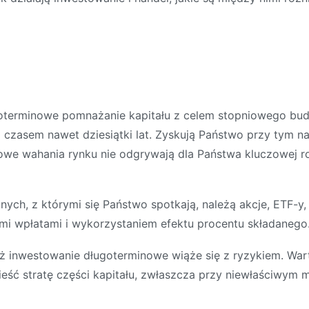
goterminowe pomnażanie kapitału z celem stopniowego bu
 a czasem nawet dziesiątki lat. Zyskują Państwo przy tym 
we wahania rynku nie odgrywają dla Państwa kluczowej roli
ych, z którymi się Państwo spotkają, należą akcje, ETF-y, 
ymi wpłatami i wykorzystaniem efektu procentu składanego
 inwestowanie długoterminowe wiąże się z ryzykiem. Wart
ć stratę części kapitału, zwłaszcza przy niewłaściwym m