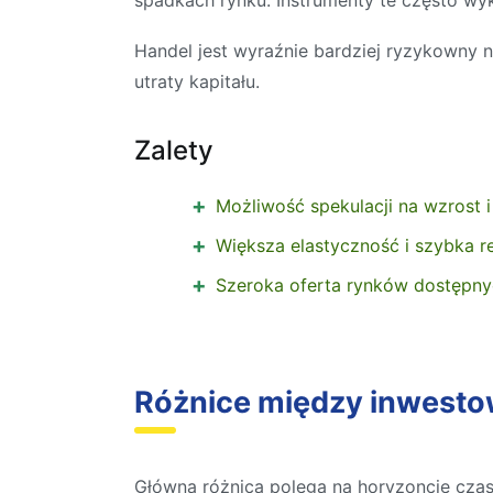
spadkach rynku. Instrumenty te często wyko
Handel jest wyraźnie bardziej ryzykowny n
utraty kapitału.
Zalety
Możliwość spekulacji na wzrost i
Większa elastyczność i szybka r
Szeroka oferta rynków dostępny
Różnice między inwest
Główna różnica polega na horyzoncie czaso