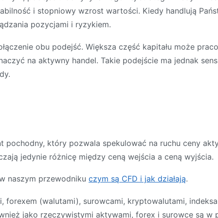
tabilność i stopniowy wzrost wartości. Kiedy handlują Pa
dzania pozycjami i ryzykiem.
ołączenie obu podejść. Większa część kapitału może prac
czyć na aktywny handel. Takie podejście ma jednak sens 
dy.
ent pochodny, który pozwala spekulować na ruchu ceny akt
zają jedynie różnicę między ceną wejścia a ceną wyjścia.
o w naszym przewodniku
czym są CFD i jak działają
.
forexem (walutami), surowcami, kryptowalutami, indeksam
wnież jako rzeczywistymi aktywami, forex i surowce są w