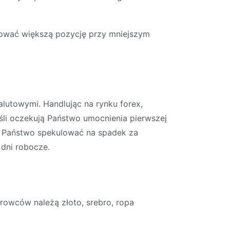
lować większą pozycję przy mniejszym
alutowymi. Handlując na rynku forex,
li oczekują Państwo umocnienia pierwszej
gą Państwo spekulować na spadek za
 dni robocze.
owców należą złoto, srebro, ropa