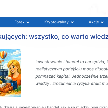
Forex
Kryptowaluty
Akcje
ujących: wszystko, co warto wied
Inwestowanie i handel to narzędzia, 
realistycznym podejściu mogą długo
pomnażać kapitał. Jednocześnie trz
wiedzy i zrozumienia ryzyka efekt m
działają inwestowanie i handel, jakie są między nimi różni