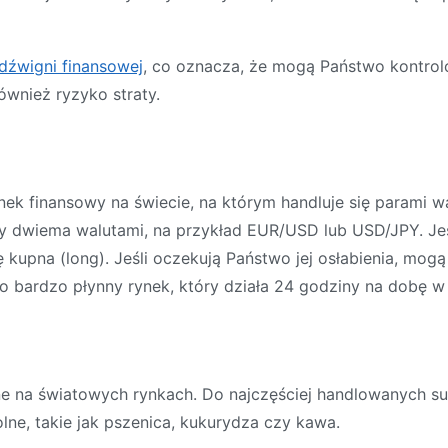
dźwigni finansowej
, co oznacza, że mogą Państwo kontro
ównież ryzyko straty.
nek finansowy na świecie, na którym handluje się parami w
y dwiema walutami, na przykład EUR/USD lub USD/JPY. Jeś
ę kupna (long). Jeśli oczekują Państwo jej osłabienia, mo
o bardzo płynny rynek, który działa 24 godziny na dobę w
na światowych rynkach. Do najczęściej handlowanych sur
lne, takie jak pszenica, kukurydza czy kawa.