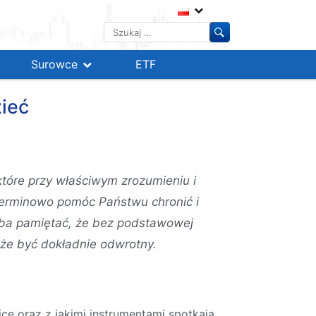
Szukaj:
Surowce
ETF
zieć
które przy właściwym zrozumieniu i
terminowo pomóc Państwu chronić i
eba pamiętać, że bez podstawowej
oże być dokładnie odwrotny.
ce oraz z jakimi instrumentami spotkają