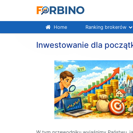
Home
Ranking brokerów
Inwestowanie dla początk
W tym przewodniku wyjaśnimy Państwu, jak 