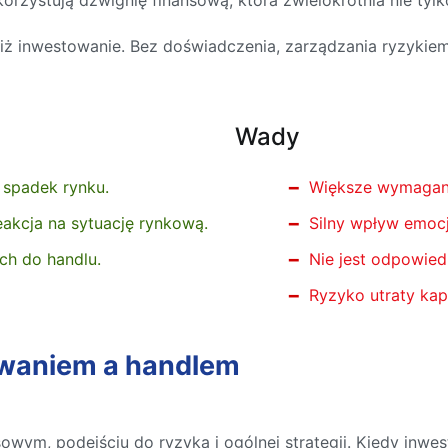
rzystują dźwignię finansową, która zwielokrotnia nie tylko
iż inwestowanie. Bez doświadczenia, zarządzania ryzykiem 
Wady
 spadek rynku.
Większe wymagani
eakcja na sytuację rynkową.
Silny wpływ emocj
ch do handlu.
Nie jest odpowied
Ryzyko utraty kapi
owaniem a handlem
wym, podejściu do ryzyka i ogólnej strategii. Kiedy inwes