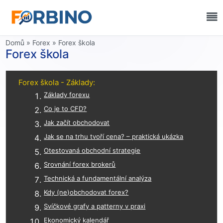
Domů
»
Forex
»
Forex škola
Forex škola
Forex škola - Základy:
Základy forexu
Co je to CFD?
Jak začít obchodovat
Jak se na trhu tvoří cena? – praktická ukázka
Otestovaná obchodní strategie
Srovnání forex brokerů
Technická a fundamentální analýza
Kdy (ne)obchodovat forex?
Svíčkové grafy a patterny v praxi
Ekonomický kalendář