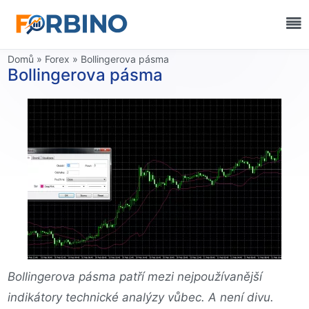
Domů
»
Forex
»
Bollingerova pásma
Bollingerova pásma
Bollingerova pásma patří mezi nejpoužívanější
indikátory technické analýzy vůbec. A není divu.