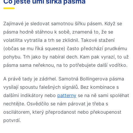
Co ještě umí šířka pásma
Zajímavé je sledovat samotnou šířku pásem. Když se
pásma hodně stáhnou k sobě, znamená to, že se
volatilita vytratila a trh se zklidnil. Takové stažení
(občas se mu říká squeeze) často předchází prudkému
pohybu. Trh jako by nabíral dech. Kam pak vyrazí, to už
pásma sama neřeknou, na to potřebujete další vodítko.
A právě tady je zádrhel. Samotná Bollingerova pásma
vysílají spoustu falešných signálů. Bez kombinace s
dalšími indikátory nebo
patterny
se na ně sami spoléhat
nechtějte. Osvědčilo se nám párovat je třeba s
oscilátorem, který přeprodanost nebo překoupenost
potvrdí.