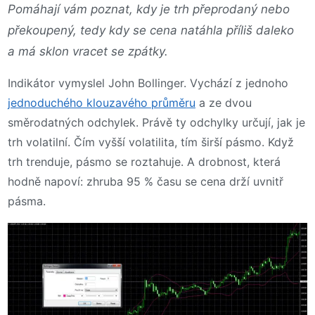
Pomáhají vám poznat, kdy je trh přeprodaný nebo
překoupený, tedy kdy se cena natáhla příliš daleko
a má sklon vracet se zpátky.
Indikátor vymyslel John Bollinger. Vychází z jednoho
jednoduchého klouzavého průměru
a ze dvou
směrodatných odchylek. Právě ty odchylky určují, jak je
trh volatilní. Čím vyšší volatilita, tím širší pásmo. Když
trh trenduje, pásmo se roztahuje. A drobnost, která
hodně napoví: zhruba 95 % času se cena drží uvnitř
pásma.