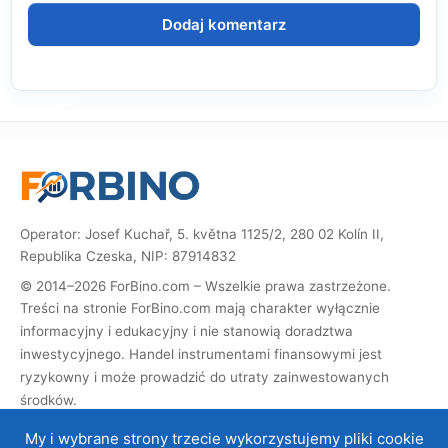
Operator: Josef Kuchař, 5. května 1125/2, 280 02 Kolín II,
Republika Czeska, NIP: 87914832
© 2014–2026 ForBino.com – Wszelkie prawa zastrzeżone.
Treści na stronie ForBino.com mają charakter wyłącznie
informacyjny i edukacyjny i nie stanowią doradztwa
inwestycyjnego. Handel instrumentami finansowymi jest
ryzykowny i może prowadzić do utraty zainwestowanych
środków.
Strona zawiera linki partnerskie (afiliacyjne). Jeśli dokonasz
My i wybrane strony trzecie wykorzystujemy pliki cookie
rejestracji za ich pośrednictwem, otrzymamy prowizję, dzięki