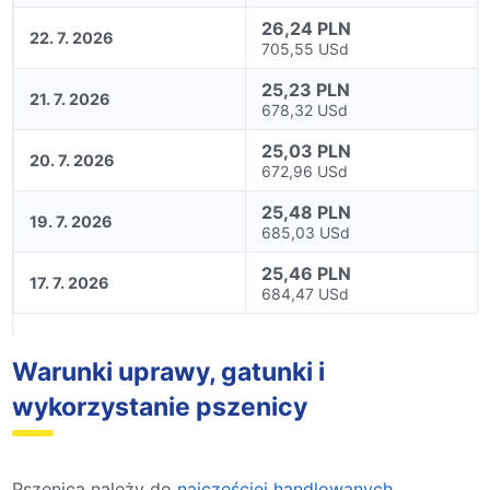
26,24 PLN
22. 7. 2026
705,55 USd
25,23 PLN
21. 7. 2026
678,32 USd
25,03 PLN
20. 7. 2026
672,96 USd
25,48 PLN
19. 7. 2026
685,03 USd
25,46 PLN
17. 7. 2026
684,47 USd
Warunki uprawy, gatunki i
wykorzystanie pszenicy
Pszenica należy do
najczęściej handlowanych