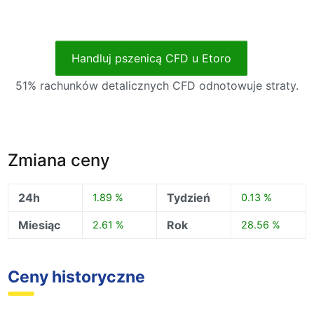
Handluj pszenicą CFD u Etoro
51% rachunków detalicznych CFD odnotowuje straty.
Zmiana ceny
24h
Tydzień
1.89 %
0.13 %
Miesiąc
Rok
2.61 %
28.56 %
Ceny historyczne