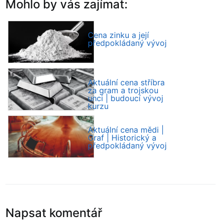
Mohlo by vás zajímat:
Cena zinku a její
předpokládaný vývoj
Aktuální cena stříbra
za gram a trojskou
unci | budoucí vývoj
kurzu
Aktuální cena mědi |
Graf | Historický a
předpokládaný vývoj
Napsat komentář