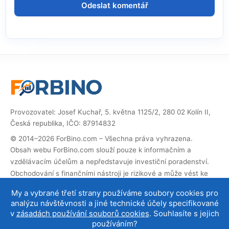
Provozovatel: Josef Kuchař, 5. května 1125/2, 280 02 Kolín II,
Česká republika, IČO: 87914832
© 2014–2026 ForBino.com – Všechna práva vyhrazena.
Obsah webu ForBino.com slouží pouze k informačním a
vzdělávacím účelům a nepředstavuje investiční poradenství.
Obchodování s finančními nástroji je rizikové a může vést ke
ztrátě investovaných prostředků.
My a vybrané třetí strany používáme soubory cookies pro
Web obsahuje partnerské (affiliate) odkazy. Pokud přes ně
analýzu návštěvnosti a jiné technické účely specifikované
provedete registraci, obdržíme provizi, díky které můžeme web
v
zásadách používání souborů cookies
. Souhlasíte s jejich
provozovat a dále rozvíjet. Na cenu služby pro vás to nemá
používáním?