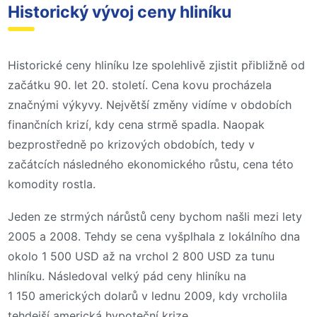
Historický vývoj ceny hliníku
Historické ceny hliníku lze spolehlivě zjistit přibližně od
začátku 90. let 20. století. Cena kovu procházela
značnými výkyvy. Největší změny vidíme v obdobích
finančních krizí, kdy cena strmě spadla. Naopak
bezprostředně po krizových obdobích, tedy v
začátcích následného ekonomického růstu, cena této
komodity rostla.
Jeden ze strmých nárůstů ceny bychom našli mezi lety
2005 a 2008. Tehdy se cena vyšplhala z lokálního dna
okolo 1 500 USD až na vrchol 2 800 USD za tunu
hliníku. Následoval velký pád ceny hliníku na
1 150 amerických dolarů v lednu 2009, kdy vrcholila
tehdejší americká hypoteční krize.