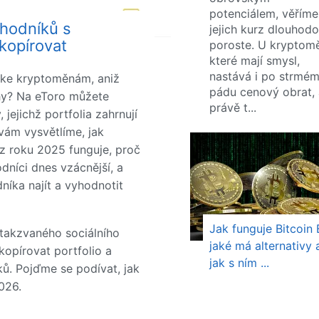
potenciálem, věříme
chodníků s
jejich kurz dlouhod
kopírovat
poroste. U kryptom
které mají smysl,
nastává i po strmé
t ke kryptoměnám, aniž
pádu cenový obrat, 
rhy? Na eToro můžete
právě t...
jejichž portfolia zahrnují
vám vysvětlíme, jak
z roku 2025 funguje, proč
dníci dnes vzácnější, a
níka najít a vyhodnotit
Jak funguje Bitcoin 
 takzvaného sociálního
jaké má alternativy 
opírovat portfolio a
jak s ním ...
. Pojďme se podívat, jak
026.