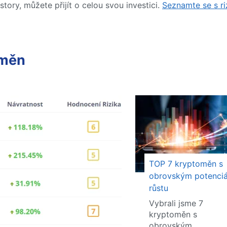
story, můžete přijít o celou svou investici.
Seznamte se s ri
oměn
TOP 7 kryptoměn s
obrovským potenci
růstu
Vybrali jsme 7
kryptoměn s
obrovským