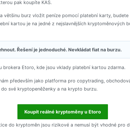
terou pak koupíte KAS.
 většinu burz vložit peníze pomocí platební karty, budete
tební kartou je na jedné z nejslavnějších kryptoměnových 
hnout. Řešení je jednoduché. Nevkládat fiat na burzu.
 brokera Etoro, kde jsou vklady platební kartou zdarma.
znám především jako platforma pro copytrading, obchodová
 do své kryptopeněženky a na krypto burzu.
Koupit reálné kryptoměny u Etoro
tice do kryptoměn jsou rizikové a nemusí být vhodné pro 