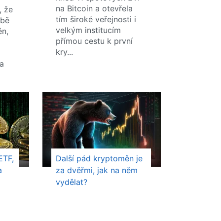
na Bitcoin a otevřela
, že
tím široké veřejnosti i
obě
velkým institucím
ěn,
přímou cestu k první
kry...
m
a
ETF,
Další pád kryptoměn je
a
za dvěřmi, jak na něm
vydělat?