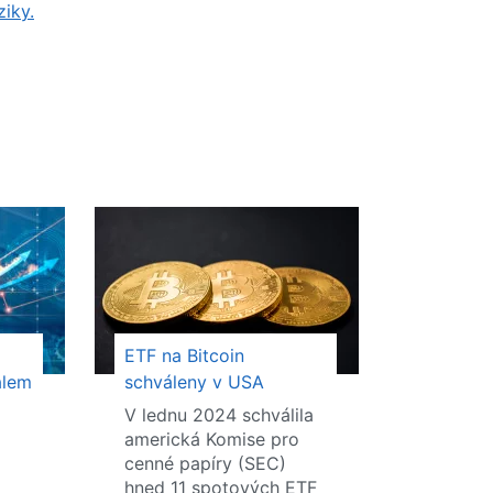
ziky.
ETF na Bitcoin
álem
schváleny v USA
V lednu 2024 schválila
americká Komise pro
cenné papíry (SEC)
hned 11 spotových ETF