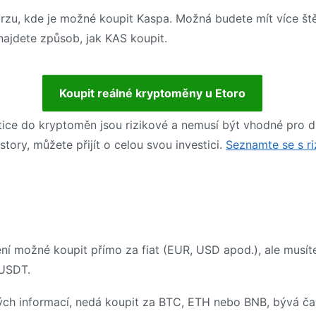
rzu, kde je možné koupit Kaspa. Možná budete mít více štěs
 najdete způsob, jak KAS koupit.
Koupit reálné kryptoměny u Etoro
tice do kryptoměn jsou rizikové a nemusí být vhodné pro 
story, můžete přijít o celou svou investici.
Seznamte se s ri
í možné koupit přímo za fiat (EUR, USD apod.), ale musíte
 USDT.
ých informací, nedá koupit za BTC, ETH nebo BNB, bývá čas