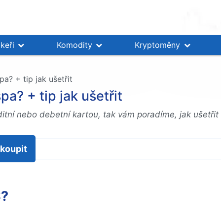
keři
Komodity
Kryptoměny
a? + tip jak ušetřit
pa? + tip jak ušetřit
tní nebo debetní kartou, tak vám poradíme, jak ušetřit 
koupit
S?