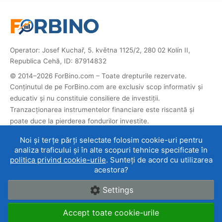
Operator: Josef Kuchař, 5. května 1125/2, 280 02 Kolín II,
Republica Cehă, ID: 87914832
© 2014–2026 ForBino.com – Toate drepturile rezervate.
Conținutul de pe ForBino.com are exclusiv scop informativ și
educativ și nu constituie consiliere de investiții.
Tranzacționarea instrumentelor financiare este riscantă și
poate duce la pierderea fondurilor investite.
Acest site conține linkuri afiliate. Dacă vă înregistrați prin ele,
Noi și terțe părți selectate folosim cookie-uri pentru
primim un comision care ne permite să operăm și să dezvoltăm
analiza traficului și în alte scopuri tehnice specificate în
site-ul. Acest lucru nu afectează prețul serviciului pentru dvs.,
politica privind cookie-urile
. Sunteți de acord cu utilizarea
iar parteneriatele afiliate nu influențează
evaluările noastre ale
acestora?
brokerilor
.
Settings
Despre noi
|
Contact
|
Termeni de utilizare
|
Cookie-
Accept toate cookie-urile
uri și protecția datelor