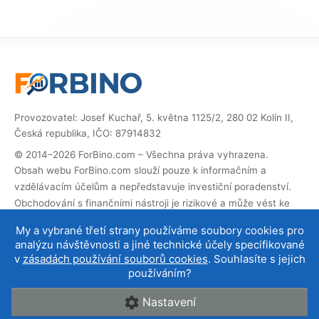
Provozovatel: Josef Kuchař, 5. května 1125/2, 280 02 Kolín II,
Česká republika, IČO: 87914832
© 2014–2026 ForBino.com – Všechna práva vyhrazena.
Obsah webu ForBino.com slouží pouze k informačním a
vzdělávacím účelům a nepředstavuje investiční poradenství.
Obchodování s finančními nástroji je rizikové a může vést ke
ztrátě investovaných prostředků.
My a vybrané třetí strany používáme soubory cookies pro
Web obsahuje partnerské (affiliate) odkazy. Pokud přes ně
analýzu návštěvnosti a jiné technické účely specifikované
provedete registraci, obdržíme provizi, díky které můžeme web
v
zásadách používání souborů cookies
. Souhlasíte s jejich
provozovat a dále rozvíjet. Na cenu služby pro vás to nemá
používáním?
vliv a affiliate spolupráce neovlivňují naše
hodnocení brokerů
.
Nastavení
O nás
|
Kontakt
|
Podmínky používání
|
Cookies a