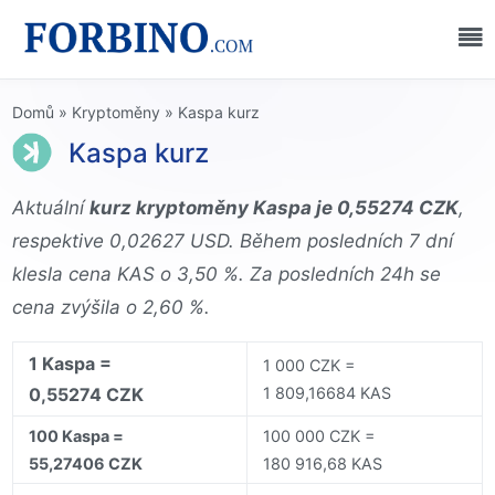
Domů
»
Kryptoměny
»
Kaspa kurz
Kaspa kurz
Aktuální
kurz kryptoměny Kaspa je 0,55274 CZK
,
respektive 0,02627 USD. Během posledních 7 dní
klesla cena KAS o 3,50 %. Za posledních 24h se
cena zvýšila o 2,60 %.
1 Kaspa =
1 000 CZK =
0,55274 CZK
1 809,16684 KAS
100 Kaspa =
100 000 CZK =
55,27406 CZK
180 916,68 KAS