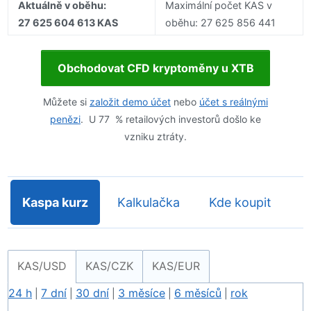
Aktuálně v oběhu:
Maximální počet KAS v
27 625 604 613 KAS
oběhu: 27 625 856 441
Obchodovat CFD kryptoměny u XTB
Můžete si
založit demo účet
nebo
účet s reálnými
penězi
. U 77 % retailových investorů došlo ke
vzniku ztráty.
Kaspa kurz
Kalkulačka
Kde koupit
KAS/USD
KAS/CZK
KAS/EUR
24 h
7 dní
30 dní
3 měsíce
6 měsíců
rok
|
|
|
|
|