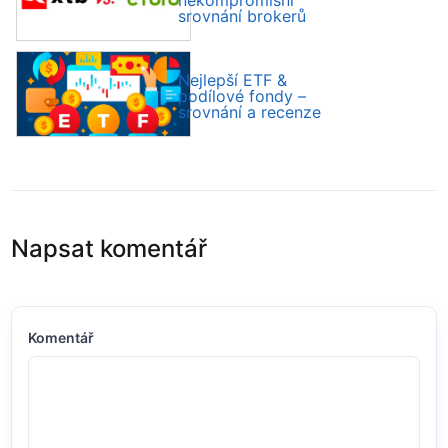
nekompromisní
srovnání brokerů
Nejlepší ETF &
podílové fondy –
srovnání a recenze
Napsat komentář
Komentář