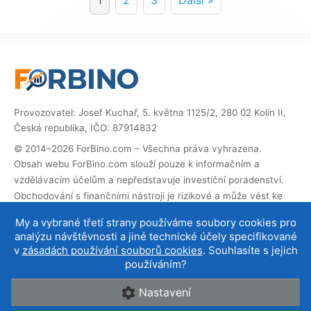
1
2
3
Další »
Provozovatel: Josef Kuchař, 5. května 1125/2, 280 02 Kolín II,
Česká republika, IČO: 87914832
© 2014–2026 ForBino.com – Všechna práva vyhrazena.
Obsah webu ForBino.com slouží pouze k informačním a
vzdělávacím účelům a nepředstavuje investiční poradenství.
Obchodování s finančními nástroji je rizikové a může vést ke
ztrátě investovaných prostředků.
My a vybrané třetí strany používáme soubory cookies pro
Web obsahuje partnerské (affiliate) odkazy. Pokud přes ně
analýzu návštěvnosti a jiné technické účely specifikované
provedete registraci, obdržíme provizi, díky které můžeme web
v
zásadách používání souborů cookies
. Souhlasíte s jejich
provozovat a dále rozvíjet. Na cenu služby pro vás to nemá
používáním?
vliv a affiliate spolupráce neovlivňují naše
hodnocení brokerů
.
Nastavení
O nás
|
Kontakt
|
Podmínky používání
|
Cookies a