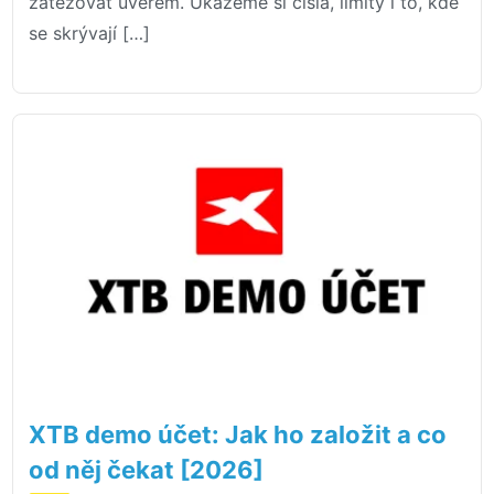
zatěžovat úvěrem. Ukážeme si čísla, limity i to, kde
se skrývají […]
XTB demo účet: Jak ho založit a co
od něj čekat [2026]