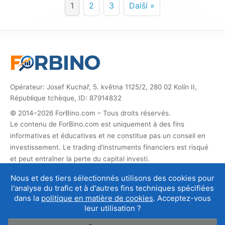
1
2
3
Další »
Opérateur: Josef Kuchař, 5. května 1125/2, 280 02 Kolín II,
République tchèque, ID: 87914832
© 2014–2026 ForBino.com – Tous droits réservés.
Le contenu de ForBino.com est uniquement à des fins
informatives et éducatives et ne constitue pas un conseil en
investissement. Le trading d'instruments financiers est risqué
et peut entraîner la perte du capital investi.
Ce site contient des liens affiliés. Si vous vous inscrivez via
Nous et des tiers sélectionnés utilisons des cookies pour
ces liens, nous recevons une commission qui nous permet
l'analyse du trafic et à d'autres fins techniques spécifiées
d'exploiter et de développer le site. Cela n'affecte pas le prix
dans la
politique en matière de cookies
. Acceptez-vous
du service pour vous, et les partenariats d'affiliation
leur utilisation ?
n'influencent pas nos
évaluations des courtiers
.