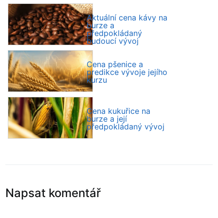
Aktuální cena kávy na
burze a
předpokládaný
budoucí vývoj
Cena pšenice a
predikce vývoje jejího
kurzu
Cena kukuřice na
burze a její
předpokládaný vývoj
Napsat komentář