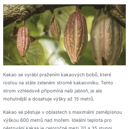
Kakao se vyrábí pražením kakaových bobů, které
rostou na stále zeleném stromě kakaovníku. Tento
strom vzhledově připomíná naši jabloň, je ale
mohutnější a dosahuje výšky až 15 metrů.
Kakao se pěstuje v oblastech s maximální zeměpisnou
výškou 600 metrů nad mořem. Ideální teplota pro
pěstování kakaa je celoročně mezi 20 a 35 stupni