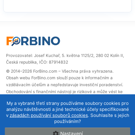
Provozovatel: Josef Kuchař, 5. května 1125/2, 280 02 Kolín II,
Česká republika, IČO: 87914832
© 2014–2026 ForBino.com – Všechna práva vyhrazena.
Obsah webu ForBino.com slouží pouze k informačním a
vzdělávacím účelům a nepředstavuje investiční poradenství.
Obchodování s finančními nástroji je rizikové a může vést ke
ztrátě investovaných prostředků.
My a vybrané třetí strany používáme soubory cookies pro
Web obsahuje partnerské (affiliate) odkazy. Pokud přes ně
analýzu návštěvnosti a jiné technické účely specifikované
provedete registraci, obdržíme provizi, díky které můžeme web
v
zásadách používání souborů cookies
. Souhlasíte s jejich
provozovat a dále rozvíjet. Na cenu služby pro vás to nemá
používáním?
vliv a affiliate spolupráce neovlivňují naše
hodnocení brokerů
.
Nastavení