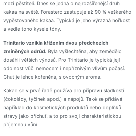
mezi pěstiteli. Dnes se jedná o nejrozšířenější druh
kakaa na světě. Forastero zastupuje až 90 % veškerého
vypěstovaného kakaa. Typická je jeho výrazná hořkost
a vedle toho kyselé tóny.
Trinitario vznikla křížením dvou předchozích
zmíněných odrůd.
Byla vyšlechtěna, aby zemědělci
dosáhli větších výnosů. Pro Trinitario je typická její
odolnost vůči nemocem i nepříznivým vlivům počasí.
Chuť je lehce kořeněná, s ovocným aroma.
Kakao se v prvé řadě používá pro přípravu sladkostí
(čokolády, tyčinek apod.) a nápojů. Také se přidává
například do kosmetických produktů nebo doplňků
stravy jako příchuť, a to pro svoji charakteristickou
příjemnou vůni.