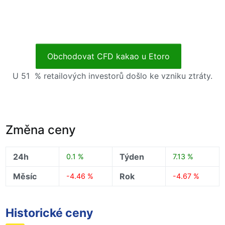
Obchodovat CFD kakao u Etoro
U 51 % retailových investorů došlo ke vzniku ztráty.
Změna ceny
24h
Týden
0.1 %
7.13 %
Měsíc
Rok
-4.46 %
-4.67 %
Historické ceny