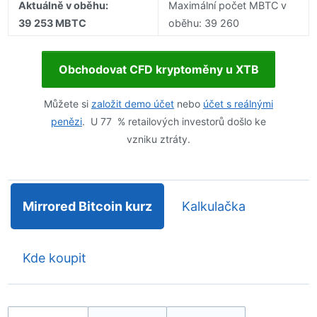
Aktuálně v oběhu:
Maximální počet MBTC v
39 253 MBTC
oběhu: 39 260
Obchodovat CFD kryptoměny u XTB
Můžete si
založit demo účet
nebo
účet s reálnými
penězi
. U 77 % retailových investorů došlo ke
vzniku ztráty.
Mirrored Bitcoin kurz
Kalkulačka
Kde koupit