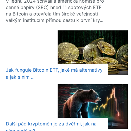
V lednu 2024 schválila americká Komise pro
cenné papíry (SEC) hned 11 spotových ETF
na Bitcoin a otevřela tím široké veřejnosti i
velkým institucím přímou cestu k první kry...
Jak funguje Bitcoin ETF, jaké má alternativy
a jak s ním ...
Další pád kryptoměn je za dvěřmi, jak na
něm vydělat?