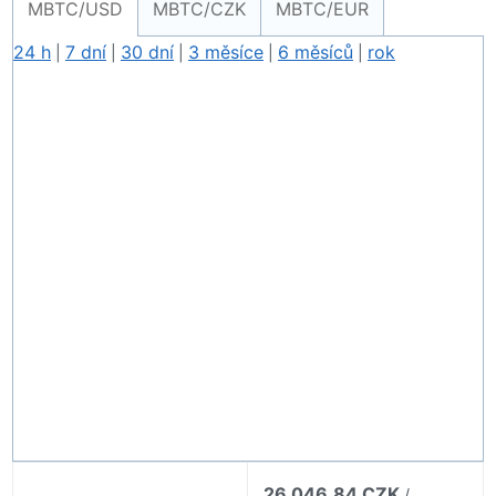
MBTC/USD
MBTC/CZK
MBTC/EUR
24 h
7 dní
30 dní
3 měsíce
6 měsíců
rok
|
|
|
|
|
26 046,84 CZK
/