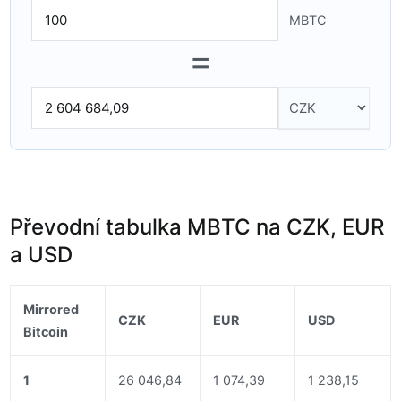
MBTC
=
Převodní tabulka MBTC na CZK, EUR
a USD
Mirrored
CZK
EUR
USD
Bitcoin
1
26 046,84
1 074,39
1 238,15