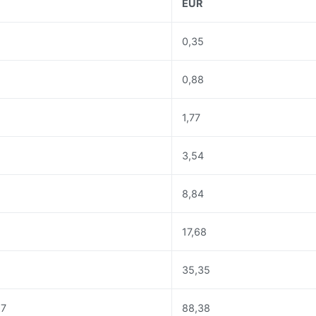
EUR
0,35
0,88
1,77
3,54
0
8,84
17,68
35,35
97
88,38