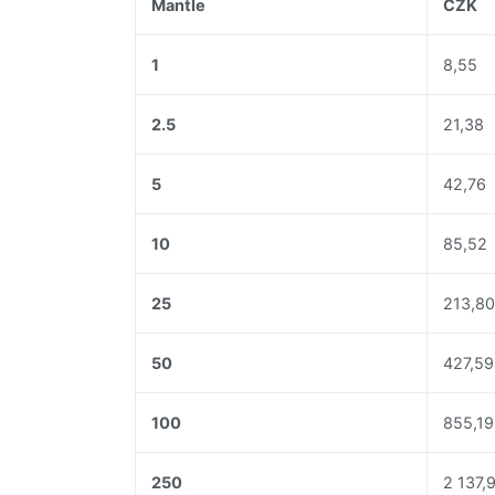
Mantle
CZK
1
8,55
2.5
21,38
5
42,76
10
85,52
25
213,8
50
427,59
100
855,19
250
2 137,