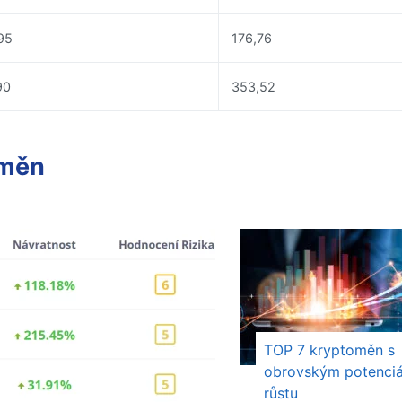
95
176,76
90
353,52
oměn
TOP 7 kryptoměn s
obrovským potenci
růstu