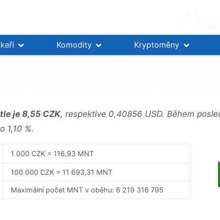
keři
Komodity
Kryptoměny
le je 8,55 CZK
, respektive 0,40856 USD. Během posled
o 1,10 %.
1 000 CZK = 116,93 MNT
100 000 CZK = 11 693,31 MNT
Maximální počet MNT v oběhu: 6 219 316 795