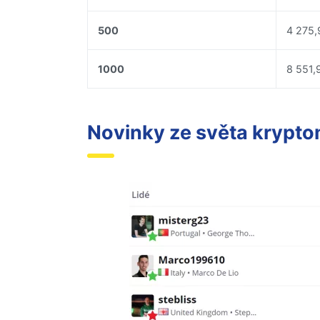
500
4 275,
1000
8 551,
Novinky ze světa krypt