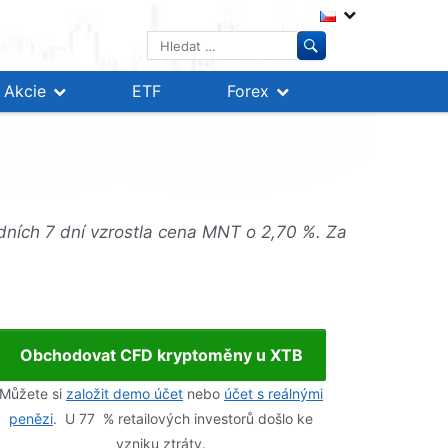
Vyhledávání
Akcie
ETF
Forex
ních 7 dní vzrostla cena MNT o 2,70 %. Za
Obchodovat CFD kryptoměny u XTB
Můžete si
založit demo účet
nebo
účet s reálnými
penězi
. U 77 % retailových investorů došlo ke
vzniku ztráty.