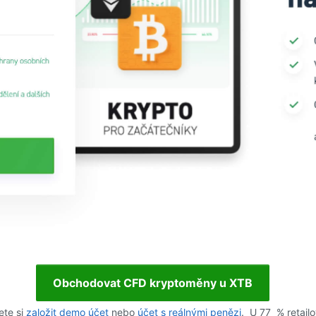
Obchodovat CFD kryptoměny u XTB
te si
založit demo účet
nebo
účet s reálnými penězi
. U 77 % retail