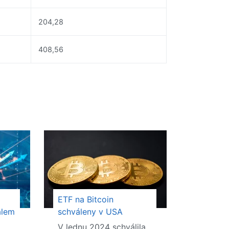
204,28
408,56
ETF na Bitcoin
álem
schváleny v USA
V lednu 2024 schválila