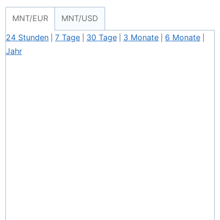
MNT/EUR
MNT/USD
24 Stunden
7 Tage
30 Tage
3 Monate
6 Monate
|
|
|
|
|
Jahr