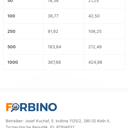
50
18,38
21,25
100
36,77
42,50
250
91,92
106,25
500
183,84
212,49
1000
367,68
424,98
Betreiber: Josef Kuchař, 5. května 1125/2, 280 02 Kolín II,
Tschechische Republik, ID: 87914832