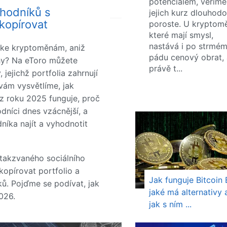
potenciálem, věříme
chodníků s
jejich kurz dlouhod
kopírovat
poroste. U kryptom
které mají smysl,
nastává i po strmé
t ke kryptoměnám, aniž
pádu cenový obrat, 
rhy? Na eToro můžete
právě t...
jejichž portfolia zahrnují
vám vysvětlíme, jak
z roku 2025 funguje, proč
dníci dnes vzácnější, a
níka najít a vyhodnotit
 takzvaného sociálního
opírovat portfolio a
Jak funguje Bitcoin 
. Pojďme se podívat, jak
jaké má alternativy 
026.
jak s ním ...