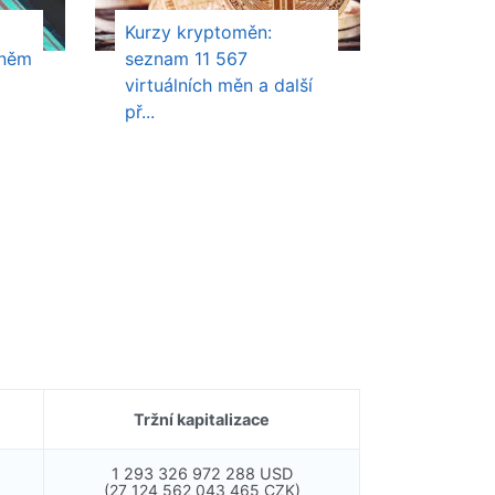
Kurzy kryptoměn:
 něm
seznam 11 567
virtuálních měn a další
př...
Tržní kapitalizace
1 293 326 972 288 USD
(27 124 562 043 465 CZK)