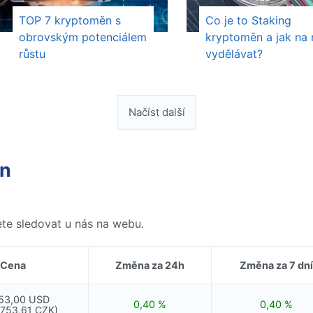
TOP 7 kryptoměn s
Co je to Staking
obrovským potenciálem
kryptoměn a jak na
růstu
vydělávat?
Načíst další
ěn
ete sledovat u nás na webu.
Cena
Změna za 24h
Změna za 7 dní
53,00 USD
0,40 %
0,40 %
 753,61 CZK)