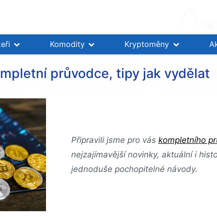
eři
Komodity
Kryptoměny
A
mpletní průvodce, tipy jak vydělat
Připravili jsme pro vás
kompletního p
nejzajímavější novinky, aktuální i hist
jednoduše pochopitelné návody.