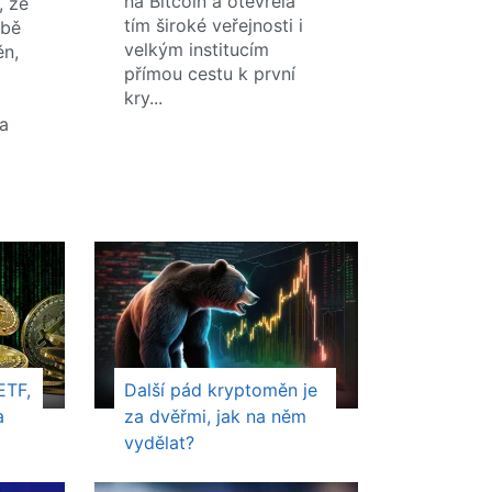
na Bitcoin a otevřela
, že
tím široké veřejnosti i
obě
velkým institucím
ěn,
přímou cestu k první
kry...
m
a
ETF,
Další pád kryptoměn je
a
za dvěřmi, jak na něm
vydělat?