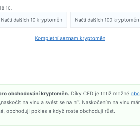
18:10.
kryptoměn
kryptoměn
Načti dalších 10
Načti dalších 100
Kompletní seznam kryptoměn
st pro obchodování kryptoměn.
Díky CFD je totiž možné
obc
 „naskočit na vlnu a svést se na ní“. Naskočením na vlnu 
á, obchoduji pokles a když roste obchoduji růst.