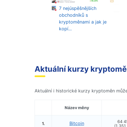
7 nejúspěšnějších
obchodníků s
kryptoměnami a jak je
kopí...
Aktuální kurzy kryptom
Aktuální i historické kurzy kryptoměn můž
Název měny
64 4
Bitcoin
1.
(1 351