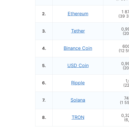
1 8
Ethereum
2.
(39 3
0,9
Tether
3.
(2
60
Binance Coin
4.
(12 
0,9
USD Coin
5.
(2
1
Ripple
6.
(2
74
Solana
7.
(1 5
0,3
TRON
8.
(6