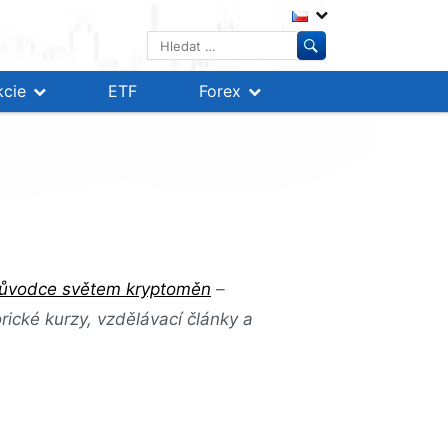
Vyhledávání
kcie
ETF
Forex
růvodce světem kryptoměn
–
orické kurzy, vzdělávací články a