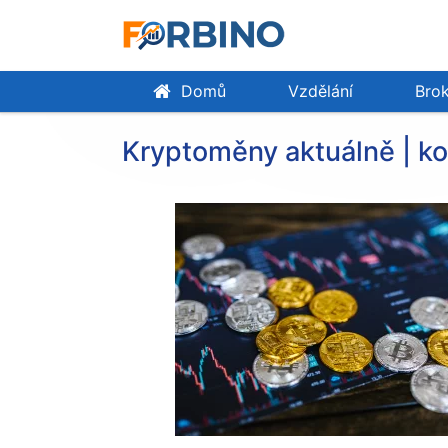
Domů
Vzdělání
Brok
Kryptoměny aktuálně | ko