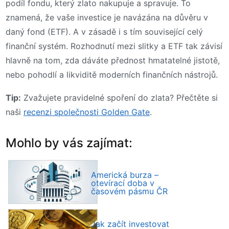
podíl fondu, který zlato nakupuje a spravuje. To
znamená, že vaše investice je navázána na důvěru v
daný fond (ETF). A v zásadě i s tím související celý
finanční systém. Rozhodnutí mezi slitky a ETF tak závisí
hlavně na tom, zda dáváte přednost hmatatelné jistotě,
nebo pohodlí a likviditě moderních finančních nástrojů.
Tip:
Zvažujete pravidelné spoření do zlata? Přečtěte si
naši
recenzi společnosti Golden Gate
.
Mohlo by vás zajímat:
Americká burza –
otevírací doba v
časovém pásmu ČR
Jak začít investovat