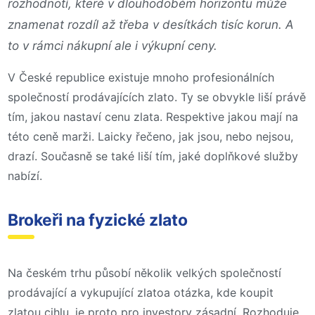
rozhodnotí, které v dlouhodobém horizontu může
znamenat rozdíl až třeba v desítkách tisíc korun. A
to v rámci nákupní ale i výkupní ceny.
V České republice existuje mnoho profesionálních
společností prodávajících zlato. Ty se obvykle liší právě
tím, jakou nastaví cenu zlata. Respektive jakou mají na
této ceně marži. Laicky řečeno, jak jsou, nebo nejsou,
drazí. Současně se také liší tím, jaké doplňkové služby
nabízí.
Brokeři na fyzické zlato
Na českém trhu působí několik velkých společností
prodávající a vykupující zlatoa otázka, kde koupit
zlatou cihlu, je proto pro investory zásadní. Rozhoduje