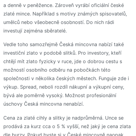
a denně v peněžence. Zároveň vyrábí oficiální české
zlaté mince. Například s motivy známých spisovatelů,
umělců nebo všeobecně osobností. Do nich rádi
investují zejména sběratelé.
Vedle toho samozřejmě Česká mincovna nabízí také
investiční zlato v podobě slitků. Pro investory, kteří
chtějí mít zlato fyzicky v ruce, jde o dobrou cestu s
možností osobního odběru na pobočkách této
společnosti v několika českých městech. Funguje zde i
výkup. Spread, neboli rozdíl nákupní a výkupní ceny,
bývá ale poměrně vysoký. Možnost profesionální
úschovy Česká mincovna nenabízí.
Cena za zlaté cihly a slitky je nadprůměrná. Unce se
prodává za kurz cca o 5 % vyšší, než jaký je cena zlata
dle burzy. Pokud byste si v České mincovně naopak