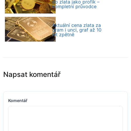
do zlata jako profík –
kompletní průvodce
Aktuální cena zlata za
gram i unci, graf až 10
let zpětně
Napsat komentář
Komentář