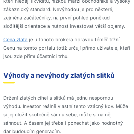
kteří hledají likviditu, nízkou marži obchodníka a vysoký
zákaznický standard. Nevýhodou je pro některé,
zejména začátečníky, na první pohled poněkud
složitější orientace a nutnost investovat větší objemy.
Cena zlata
je u tohoto brokera opravdu téměř tržní.
Cenu na tomto portálu totiž určují přímo uživatelé, kteří
jsou zde přímí účastníci trhu.
Výhody a nevýhody zlatých slitků
Držení zlatých cihel a slitků má jednu nespornou
výhodu. Investor reálně vlastní tento vzácný kov. Může
si jej uložit skutečně sám u sebe, může si na něj
sáhnout. A časem jej třeba i ponechat jako hodnotný
dar budoucím generacím.