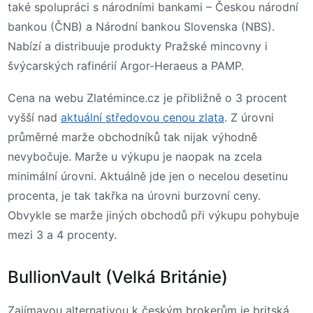
také spolupráci s národními bankami – Českou národní
bankou (ČNB) a Národní bankou Slovenska (NBS).
Nabízí a distribuuje produkty Pražské mincovny i
švýcarských rafinérií Argor-Heraeus a PAMP.
Cena na webu Zlatémince.cz je přibližně o 3 procent
vyšší nad
aktuální středovou cenou zlata
. Z úrovni
průměrné marže obchodníků tak nijak výhodně
nevybočuje. Marže u výkupu je naopak na zcela
minimální úrovni. Aktuálně jde jen o necelou desetinu
procenta, je tak takřka na úrovni burzovní ceny.
Obvykle se marže jiných obchodů při výkupu pohybuje
mezi 3 a 4 procenty.
BullionVault (Velká Británie)
Zajímavou alternativou k českým brokerům je britská