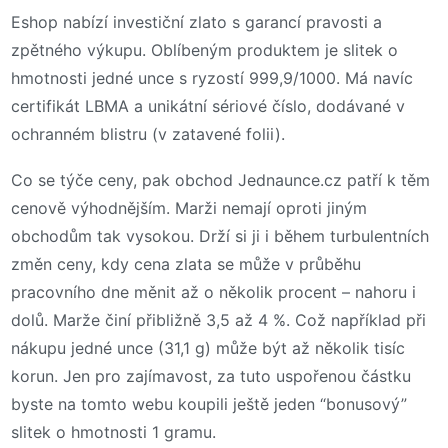
Eshop nabízí investiční zlato s garancí pravosti a
zpětného výkupu. Oblíbeným produktem je slitek o
hmotnosti jedné unce s ryzostí 999,9/1000. Má navíc
certifikát LBMA a unikátní sériové číslo, dodávané v
ochranném blistru (v zatavené folii).
Co se týče ceny, pak obchod Jednaunce.cz patří k těm
cenově výhodnějším. Marži nemají oproti jiným
obchodům tak vysokou. Drží si ji i během turbulentních
změn ceny, kdy cena zlata se může v průběhu
pracovního dne měnit až o několik procent – nahoru i
dolů. Marže činí přibližně 3,5 až 4 %. Což například při
nákupu jedné unce (31,1 g) může být až několik tisíc
korun. Jen pro zajímavost, za tuto uspořenou částku
byste na tomto webu koupili ještě jeden “bonusový”
slitek o hmotnosti 1 gramu.