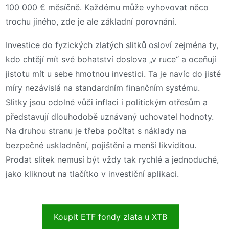
100 000 € měsíčně. Každému může vyhovovat něco
trochu jiného, zde je ale základní porovnání.
Investice do fyzických zlatých slitků osloví zejména ty,
kdo chtějí mít své bohatství doslova „v ruce“ a oceňují
jistotu mít u sebe hmotnou investici. Ta je navíc do jisté
míry nezávislá na standardním finančním systému.
Slitky jsou odolné vůči inflaci i politickým otřesům a
představují dlouhodobě uznávaný uchovatel hodnoty.
Na druhou stranu je třeba počítat s náklady na
bezpečné uskladnění, pojištění a menší likviditou.
Prodat slitek nemusí být vždy tak rychlé a jednoduché,
jako kliknout na tlačítko v investiční aplikaci.
Koupit ETF fondy zlata u XTB