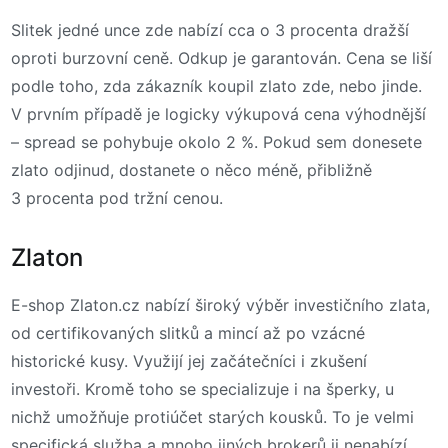
Slitek jedné unce zde nabízí cca o 3 procenta dražší
oproti burzovní ceně. Odkup je garantován. Cena se liší
podle toho, zda zákazník koupil zlato zde, nebo jinde.
V prvním případě je logicky výkupová cena výhodnější
– spread se pohybuje okolo 2 %. Pokud sem donesete
zlato odjinud, dostanete o něco méně, přibližně
3 procenta pod tržní cenou.
Zlaton
E-shop Zlaton.cz nabízí široký výběr investičního zlata,
od certifikovaných slitků a mincí až po vzácné
historické kusy. Využijí jej začátečníci i zkušení
investoři. Kromě toho se specializuje i na šperky, u
nichž umožňuje protiúčet starých kousků. To je velmi
specifická služba a mnoho jiných brokerů ji nenabízí.