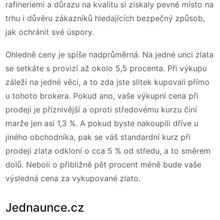
rafineriemi a důrazu na kvalitu si získaly pevné místo na
trhu i důvěru zákazníků hledajících bezpečný způsob,
jak ochránit své úspory.
Ohledně ceny je spíše nadprůměrná. Na jedné unci zlata
se setkáte s provizí až okolo 5,5 procenta. Při výkupu
záleží na jedné věci, a to zda jste slitek kupovali přímo
u tohoto brokera. Pokud ano, vaše výkupní cena při
prodeji je příznivější a oproti středovému kurzu činí
marže jen asi 1,3 %. A pokud byste nakoupili dříve u
jiného obchodníka, pak se váš standardní kurz při
prodeji zlata odkloní o cca 5 % od středu, a to směrem
dolů. Neboli o přibližně pět procent méně bude vaše
výsledná cena za vykupované zlato.
Jednaunce.cz