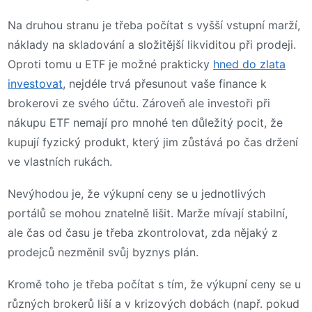
Na druhou stranu je třeba počítat s vyšší vstupní marží,
náklady na skladování a složitější likviditou při prodeji.
Oproti tomu u ETF je možné prakticky
hned do zlata
investovat
, nejdéle trvá přesunout vaše finance k
brokerovi ze svého účtu. Zároveň ale investoři při
nákupu ETF nemají pro mnohé ten důležitý pocit, že
kupují fyzický produkt, který jim zůstává po čas držení
ve vlastních rukách.
Nevýhodou je, že výkupní ceny se u jednotlivých
portálů se mohou znatelně lišit. Marže mívají stabilní,
ale čas od času je třeba zkontrolovat, zda nějaký z
prodejců nezměnil svůj byznys plán.
Kromě toho je třeba počítat s tím, že výkupní ceny se u
různých brokerů liší a v krizových dobách (např. pokud