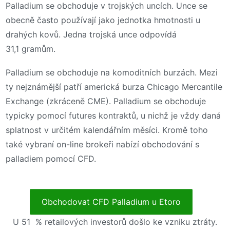
Palladium se obchoduje v trojských uncích. Unce se
obecně často používají jako jednotka hmotnosti u
drahých kovů. Jedna trojská unce odpovídá
31,1 gramům.
Palladium se obchoduje na komoditních burzách. Mezi
ty nejznámější patří americká burza Chicago Mercantile
Exchange (zkráceně CME). Palladium se obchoduje
typicky pomocí futures kontraktů, u nichž je vždy daná
splatnost v určitém kalendářním měsíci. Kromě toho
také vybraní on-line brokeři nabízí obchodování s
palladiem pomocí CFD.
Obchodovat CFD Palladium u Etoro
U 51 % retailových investorů došlo ke vzniku ztráty.