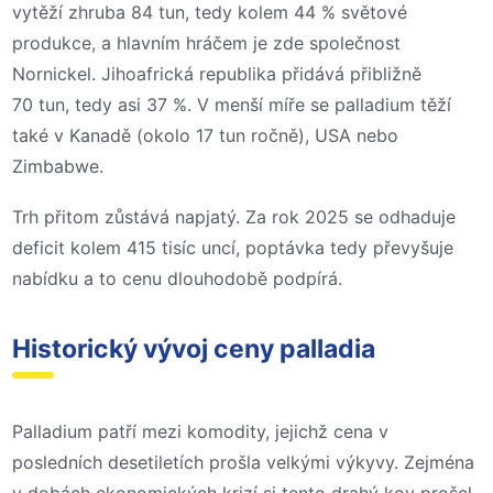
vytěží zhruba 84 tun, tedy kolem 44 % světové
produkce, a hlavním hráčem je zde společnost
Nornickel. Jihoafrická republika přidává přibližně
70 tun, tedy asi 37 %. V menší míře se palladium těží
také v Kanadě (okolo 17 tun ročně), USA nebo
Zimbabwe.
Trh přitom zůstává napjatý. Za rok 2025 se odhaduje
deficit kolem 415 tisíc uncí, poptávka tedy převyšuje
nabídku a to cenu dlouhodobě podpírá.
Historický vývoj ceny palladia
Palladium patří mezi komodity, jejichž cena v
posledních desetiletích prošla velkými výkyvy. Zejména
v dobách ekonomických krizí si tento drahý kov prošel