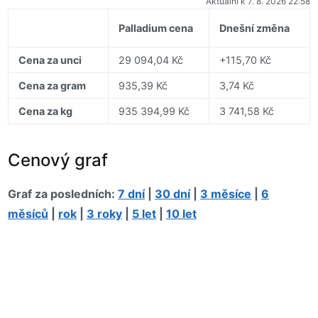
Aktuální k 7. 8. 2026 22:58
Palladium cena
Dnešní změna
Cena za unci
29 094,04 Kč
+115,70 Kč
Cena za gram
935,39 Kč
3,74 Kč
Cena za kg
935 394,99 Kč
3 741,58 Kč
Cenový graf
Graf za posledních:
7 dní
|
30 dní
|
3 měsíce
|
6
měsíců
|
rok
|
3 roky
|
5 let
|
10 let