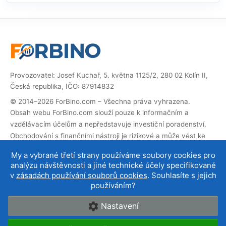
Provozovatel: Josef Kuchař, 5. května 1125/2, 280 02 Kolín II,
Česká republika, IČO: 87914832
© 2014–2026 ForBino.com – Všechna práva vyhrazena.
Obsah webu ForBino.com slouží pouze k informačním a
vzdělávacím účelům a nepředstavuje investiční poradenství.
Obchodování s finančními nástroji je rizikové a může vést ke
ztrátě investovaných prostředků.
My a vybrané třetí strany používáme soubory cookies pro
Web obsahuje partnerské (affiliate) odkazy. Pokud přes ně
analýzu návštěvnosti a jiné technické účely specifikované
provedete registraci, obdržíme provizi, díky které můžeme web
v
zásadách používání souborů cookies
. Souhlasíte s jejich
provozovat a dále rozvíjet. Na cenu služby pro vás to nemá
používáním?
vliv a affiliate spolupráce neovlivňují naše
hodnocení brokerů
.
Nastavení
O nás
|
Kontakt
|
Podmínky používání
|
Cookies a