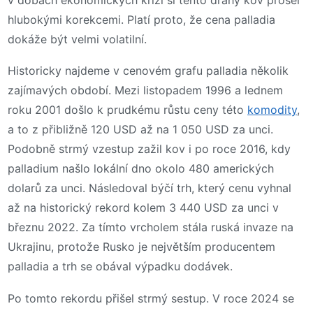
hlubokými korekcemi. Platí proto, že cena palladia
dokáže být velmi volatilní.
Historicky najdeme v cenovém grafu palladia několik
zajímavých období. Mezi listopadem 1996 a lednem
roku 2001 došlo k prudkému růstu ceny této
komodity
,
a to z přibližně 120 USD až na 1 050 USD za unci.
Podobně strmý vzestup zažil kov i po roce 2016, kdy
palladium našlo lokální dno okolo 480 amerických
dolarů za unci. Následoval býčí trh, který cenu vyhnal
až na historický rekord kolem 3 440 USD za unci v
březnu 2022. Za tímto vrcholem stála ruská invaze na
Ukrajinu, protože Rusko je největším producentem
palladia a trh se obával výpadku dodávek.
Po tomto rekordu přišel strmý sestup. V roce 2024 se