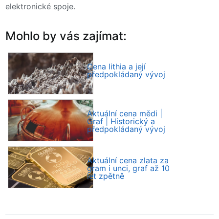
elektronické spoje.
Mohlo by vás zajímat:
Cena lithia a její
předpokládaný vývoj
Aktuální cena mědi |
Graf | Historický a
předpokládaný vývoj
Aktuální cena zlata za
gram i unci, graf až 10
let zpětně