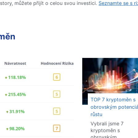
story, můžete přijít o celou svou investici.
Seznamte se s ri
oměn
TOP 7 kryptoměn s
obrovským potenci
růstu
Vybrali jsme 7
kryptoměn s
obrovským