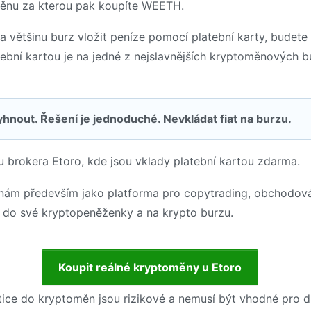
měnu za kterou pak koupíte WEETH.
 většinu burz vložit peníze pomocí platební karty, budete
tební kartou je na jedné z nejslavnějších kryptoměnových 
hnout. Řešení je jednoduché. Nevkládat fiat na burzu.
 brokera Etoro, kde jsou vklady platební kartou zdarma.
znám především jako platforma pro copytrading, obchodová
 do své kryptopeněženky a na krypto burzu.
Koupit reálné kryptoměny u Etoro
tice do kryptoměn jsou rizikové a nemusí být vhodné pro 