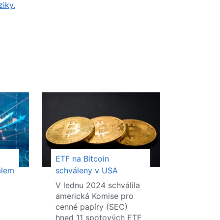
ziky.
ETF na Bitcoin
álem
schváleny v USA
V lednu 2024 schválila
americká Komise pro
cenné papíry (SEC)
hned 11 spotových ETF