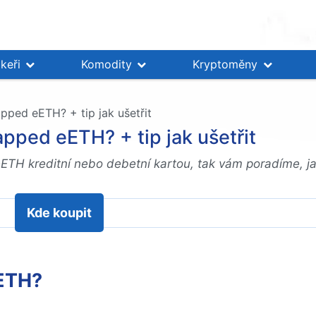
keři
Komodity
Kryptoměny
pped eETH? + tip jak ušetřit
apped eETH? + tip jak ušetřit
TH kreditní nebo debetní kartou, tak vám poradíme, jak 
Kde koupit
EETH?