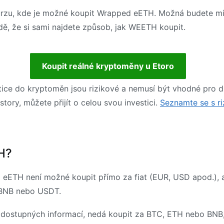
rzu, kde je možné koupit Wrapped eETH. Možná budete mít v
adě, že si sami najdete způsob, jak WEETH koupit.
Koupit reálné kryptoměny u Etoro
tice do kryptoměn jsou rizikové a nemusí být vhodné pro 
story, můžete přijít o celou svou investici.
Seznamte se s ri
H?
eETH není možné koupit přímo za fiat (EUR, USD apod.), a
, BNB nebo USDT.
dostupných informací, nedá koupit za BTC, ETH nebo BNB,