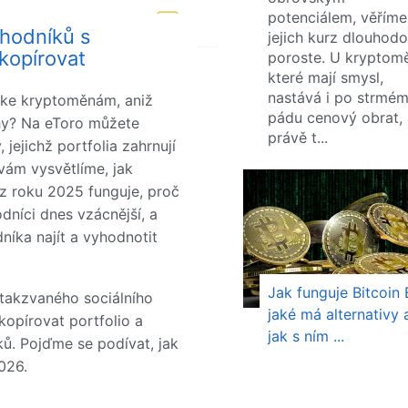
potenciálem, věříme
chodníků s
jejich kurz dlouhod
kopírovat
poroste. U kryptom
které mají smysl,
nastává i po strmé
t ke kryptoměnám, aniž
pádu cenový obrat, 
rhy? Na eToro můžete
právě t...
jejichž portfolia zahrnují
vám vysvětlíme, jak
z roku 2025 funguje, proč
dníci dnes vzácnější, a
níka najít a vyhodnotit
Jak funguje Bitcoin 
 takzvaného sociálního
jaké má alternativy 
opírovat portfolio a
jak s ním ...
. Pojďme se podívat, jak
026.