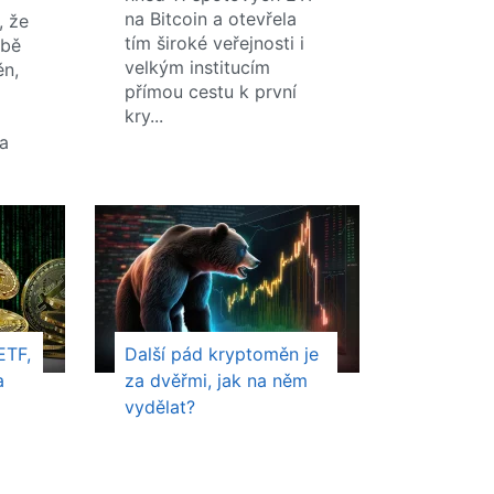
na Bitcoin a otevřela
, že
tím široké veřejnosti i
obě
velkým institucím
ěn,
přímou cestu k první
kry...
m
a
ETF,
Další pád kryptoměn je
a
za dvěřmi, jak na něm
vydělat?