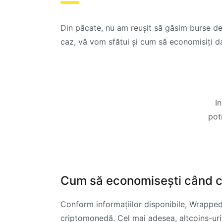
Din păcate, nu am reușit să găsim burse d
caz, vă vom sfătui și cum să economisiți 
I
potr
Cum să economisești când
Conform informațiilor disponibile, Wrapped 
criptomonedă. Cel mai adesea, altcoins-ur