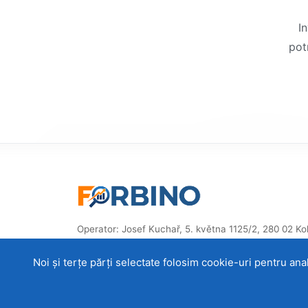
I
potr
Operator: Josef Kuchař, 5. května 1125/2, 280 02 Kolí
Republica Cehă, ID: 87914832
Noi și terțe părți selectate folosim cookie-uri pentru anali
© 2014–2026 ForBino.com – Toate drepturile rezerv