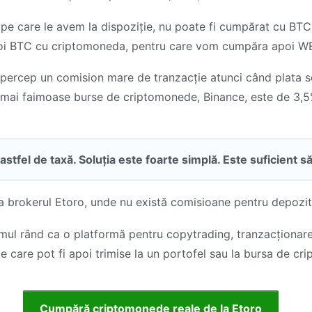
e care le avem la dispoziție, nu poate fi cumpărat cu BTC
poi BTC cu criptomoneda, pentru care vom cumpăra apoi 
 percep un comision mare de tranzacție atunci când plata s
le mai faimoase burse de criptomonede, Binance, este de 3,
tfel de taxă. Soluția este foarte simplă. Este suficient să n
 brokerul Etoro, unde nu există comisioane pentru depozite
imul rând ca o platformă pentru copytrading, tranzacționare
care pot fi apoi trimise la un portofel sau la bursa de cr
Cumpără criptomonede reale de la Etoro