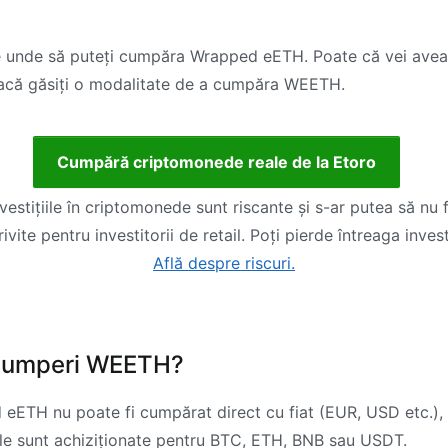
e unde să puteți cumpăra Wrapped eETH. Poate că vei avea 
dacă găsiți o modalitate de a cumpăra WEETH.
Cumpără criptomonede reale de la Etoro
nvestițiile în criptomonede sunt riscante și s-ar putea să nu f
ivite pentru investitorii de retail. Poți pierde întreaga invest
Află despre riscuri.
 cumperi WEETH?
eETH nu poate fi cumpărat direct cu fiat (EUR, USD etc.), c
ile sunt achiziționate pentru BTC, ETH, BNB sau USDT.