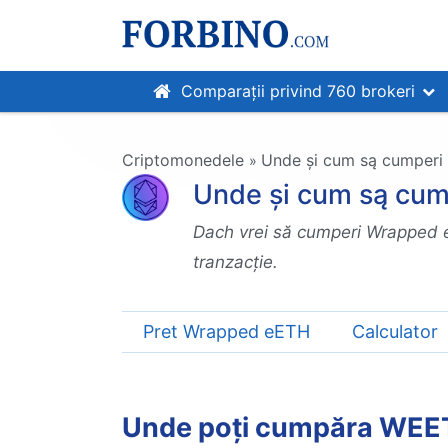
Comparații privind 760 brokeri
Criptomonedele
Unde și cum są cumperi
»
Unde și cum są cum
Dach vrei să cumperi Wrapped eE
tranzacție.
Pret Wrapped eETH
Calculator
Unde poți cumpăra WEE