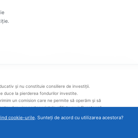
ie
iție.
ativ și nu constituie consiliere de investiții.
e duce la pierderea fondurilor investite.
e, primim un comision care ne permite să operăm și să
ntru dvs., iar parteneriatele afiliate nu influențează
vind cookie-urile
. Sunteți de acord cu utilizarea acestora?
meni de utilizare
|
Cookie-uri și protecția datelor