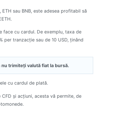
, ETH sau BNB, este adesea profitabil să
WEETH.
e face cu cardul. De exemplu, taxa de
5% per tranzacție sau de 10 USD, ținând
u trimiteți valută fiat la bursă.
le cu cardul de plată.
 CFD și acțiuni, acesta vă permite, de
iptomonede.