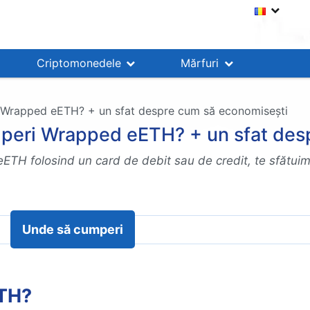
Criptomonedele
Mărfuri
 Wrapped eETH? + un sfat despre cum să economisești
peri Wrapped eETH? + un sfat des
TH folosind un card de debit sau de credit, te sfătuim
Unde să cumperi
TH?