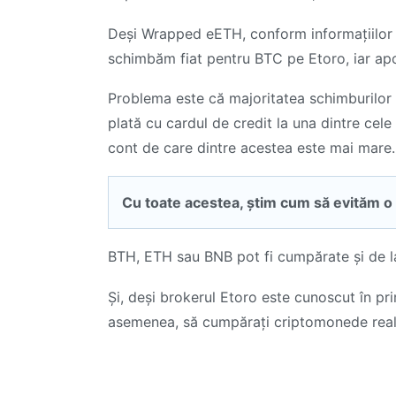
Deși Wrapped eETH, conform informațiilor p
schimbăm fiat pentru BTC pe Etoro, iar a
Problema este că majoritatea schimburilor
plată cu cardul de credit la una dintre ce
cont de care dintre acestea este mai mare.
Cu toate acestea, știm cum să evităm o as
BTH, ETH sau BNB pot fi cumpărate și de la
Și, deși brokerul Etoro este cunoscut în pr
asemenea, să cumpărați criptomonede reale 