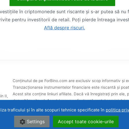
nvestițiile în criptomonede sunt riscante și s-ar putea să nu f
ivite pentru investitorii de retail. Poți pierde întreaga invest
Află despre riscuri.
Conținutul de pe ForBino.com are exclusiv scop informativ și educ
Tranzacționarea instrumentelor financiare este riscantă și poat
Acest site conține linkuri afiliate. Dacă vă înregistrați prin el
n II,
dezvoltăm site-ul. Acest lucru nu afectează prețul serviciului pe
evaluările noastre ale brokerilor
.
za traficului și în alte scopuri tehnice specificate în
politica pri
ate.
Despre noi
|
Contact
|
Ter
Settings
Accept toate cookie-urile