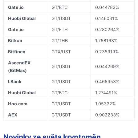
Gate.io
GT/BTC
0.044783%
Huobi Global
GT/USDT
0.146031%
Gate.io
GT/ETH
0.280264%
Bitkub
GT/THB
1.758163%
Bitfinex
GTX/UST
0.235919%
AscendEX
GT/USDT
0.044269%
(BitMax)
LBank
GT/USDT
0.465953%
Huobi Global
GT/BTC
1.274491%
Hoo.com
GT/USDT
1.05332%
AEX
GT/USDT
0.902233%
Novinky ze světa kryptoměn