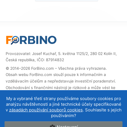
Provozovatel: Josef Kuchař, 5. května 1125/2, 280 02 Kolín II,
Česká republika, IČO: 87914832
© 2014–2026 ForBino.com – Všechna práva vyhrazena.
Obsah webu ForBino.com slouží pouze k informačním a
vzdělávacím účelům a nepředstavuje investiční poradenství.
Obchodování s finančními nástroji je rizikové a může vést ke
ztrátě investovaných prostředků.
My a vybrané třetí strany používáme soubory cookies pro
Web obsahuje partnerské (affiliate) odkazy. Pokud přes ně
analýzu návštěvnosti a jiné technické účely specifikované
provedete registraci, obdržíme provizi, díky které můžeme web
v
zásadách používání souborů cookies
. Souhlasíte s jejich
provozovat a dále rozvíjet. Na cenu služby pro vás to nemá
používáním?
vliv a affiliate spolupráce neovlivňují naše
hodnocení brokerů
.