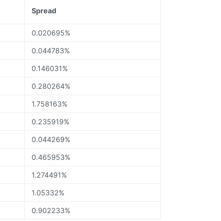
Spread
0.020695%
0.044783%
0.146031%
0.280264%
1.758163%
0.235919%
0.044269%
0.465953%
1.274491%
1.05332%
0.902233%