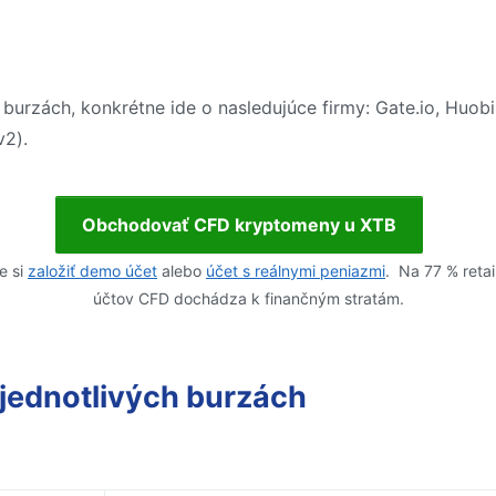
urzách, konkrétne ide o nasledujúce firmy: Gate.io, Huobi 
v2).
Obchodovať CFD kryptomeny u XTB
e si
založiť demo účet
alebo
účet s reálnymi peniazmi
. Na 77 % reta
účtov CFD dochádza k finančným stratám.
jednotlivých burzách