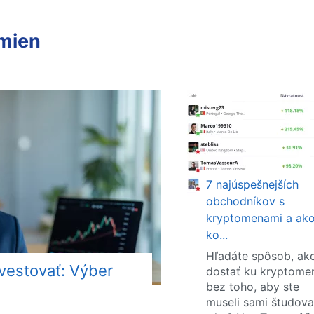
omien
7 najúspešnejších
obchodníkov s
kryptomenami a ako
ko...
Hľadáte spôsob, ak
nvestovať: Výber
dostať ku kryptom
bez toho, aby ste
museli sami študova