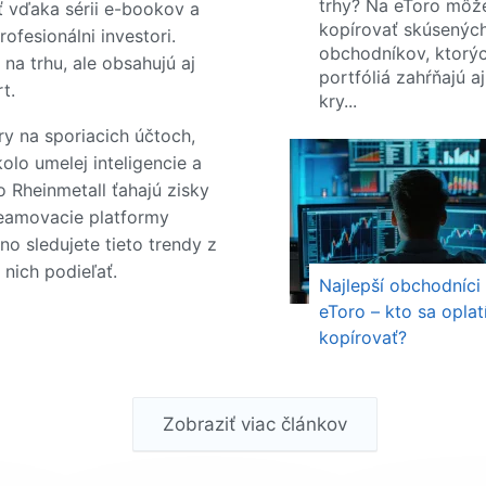
trhy? Na eToro môž
ť vďaka sérii e-bookov a
kopírovať skúsenýc
profesionálni investori.
obchodníkov, ktorý
 na trhu, ale obsahujú aj
portfóliá zahŕňajú aj
t.
kry...
ory na sporiacich účtoch,
olo umelej inteligencie a
 Rheinmetall ťahajú zisky
reamovacie platformy
no sledujete tieto trendy z
 nich podieľať.
Najlepší obchodníci
eToro – kto sa oplat
kopírovať?
Zobraziť viac článkov