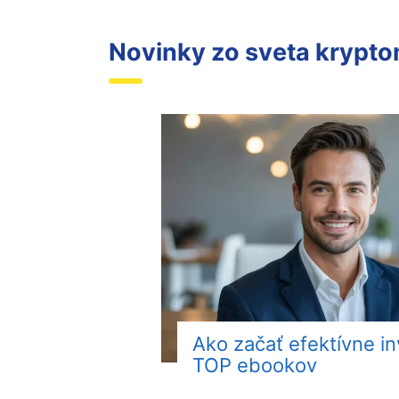
Novinky zo sveta krypt
Ako začať efektívne i
TOP ebookov