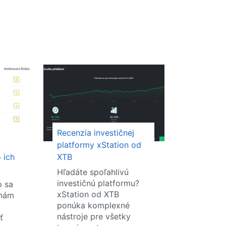
Recenzia investičnej
platformy xStation od
 ich
XTB
Hľadáte spoľahlivú
investičnú platformu?
o sa
xStation od XTB
enám
ponúka komplexné
nástroje pre všetky
ť