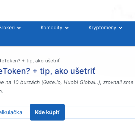
Brokeri
Komodity
Kryptomeny
eToken? + tip, ako ušetriť
Token? + tip, ako ušetriť
e na 10 burzách (Gate.io, Huobi Global..), zrovnali sm
h.
alkulačka
Kde kúpiť