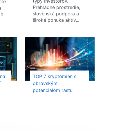
typy investorov.
ete
Prehľadné prostredie,
h
slovenská podpora a
ch
široká ponuka aktív...
 na
TOP 7 kryptomien s
í
obrovským
potenciálom rastu