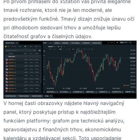
Po prvom prihlásení do xStation vás privíta elegantné
tmavé rozhranie, ktoré nie je len moderné, ale
predovšetkým funkčné. Tmavý dizajn znižuje únavu očí
pri dlhodobom sledovaní trhov a umožňuje lepšiu
čitateľnosť grafov a číselných údajov.
V hornej časti obrazovky nájdete hlavný navigačný
panel, ktorý poskytuje prístup k najdôležitejším
funkciám platformy: grafom pre technickú analýzu,
spravodajstvu z finančných trhov, ekonomickému
kalendáru a vzdelávacej sekcii. Toto usporiadanie