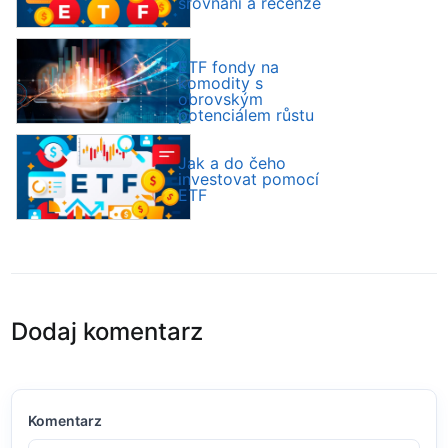
srovnání a recenze
ETF fondy na
komodity s
obrovským
potenciálem růstu
Jak a do čeho
investovat pomocí
ETF
Dodaj komentarz
Komentarz