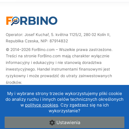
Operator: Josef Kuchař, 5. května 1125/2, 280 02 Kolín II,
Republika Czeska, NIP: 87914832
© 2014–2026 ForBino.com – Wszelkie prawa zastrzeżone.
Treści na stronie ForBino.com mają charakter wyłącznie
informacyjny i edukacyjny i nie stanowią doradztwa
inwestycyjnego. Handel instrumentami finansowymi jest
ryzykowny i może prowadzić do utraty zainwestowanych
środków.
Strona zawiera linki partnerskie (afiliacyjne). Jeśli dokonasz
My i wybrane strony trzecie wykorzystujemy pliki cookie
rejestracji za ich pośrednictwem, otrzymamy prowizję, dzięki
do analizy ruchu i innych celów technicznych określonych
której możemy prowadzić i rozwijać stronę. Nie ma to wpływu
w
polityce cookies
. Czy zgadzasz się na ich
na cenę usługi dla Ciebie, a współpraca afiliacyjna nie wpływa
wykorzystanie?
na nasze
oceny brokerów
.
Ustawienia
O nas
|
Kontakt
|
Regulamin
|
Cookies i ochrona