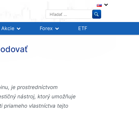
Hľadať:
Akcie
Forex
ETF
hodovať
inu, je prostredníctvom
stičný nástroj, ktorý umožňuje
i priameho vlastníctva tejto