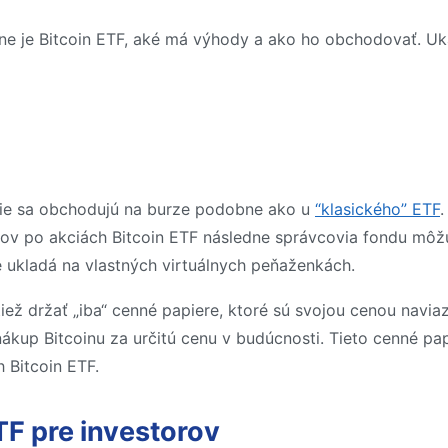
e je Bitcoin ETF, aké má výhody a ako ho obchodovať. Ukáž
kcie sa obchodujú na burze podobne ako u
“klasického” ETF
.
ov po akciách Bitcoin ETF následne správcovia fondu môžu 
ukladá na vlastných virtuálnych peňaženkách.
ež držať „iba“ cenné papiere, ktoré sú svojou cenou naviaz
ákup Bitcoinu za určitú cenu v budúcnosti. Tieto cenné pa
 Bitcoin ETF.
TF pre investorov