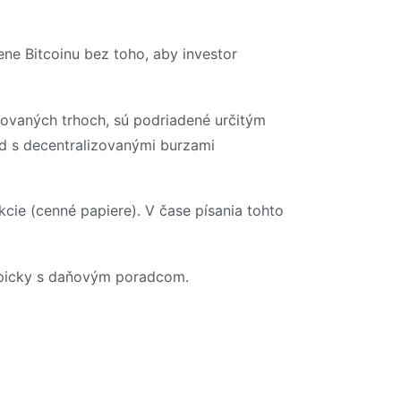
ne Bitcoinu bez toho, aby investor
ulovaných trhoch, sú podriadené určitým
ad s decentralizovanými burzami
cie (cenné papiere). V čase písania tohto
typicky s daňovým poradcom.