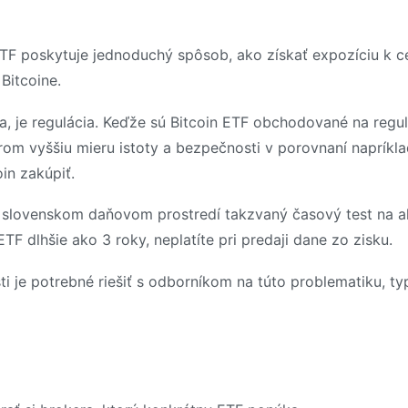
TF poskytuje jednoduchý spôsob, ako získať expozíciu k ce
Bitcoine.
ia, je regulácia. Keďže sú Bitcoin ETF obchodované na reg
rom vyššiu mieru istoty a bezpečnosti v porovnaní napríkl
in zakúpiť.
 v slovenskom daňovom prostredí takzvaný časový test na ak
 ETF dlhšie ako 3 roky, neplatíte pri predaji dane zo zisku.
i je potrebné riešiť s odborníkom na túto problematiku, 