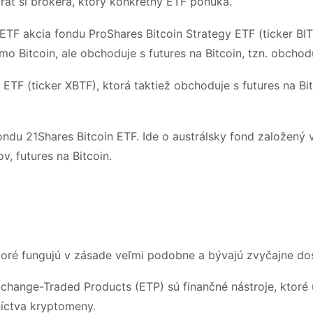
ať si brokera, ktorý konkrétny ETF ponúka.
ETF akcia fondu ProShares Bitcoin Strategy ETF (ticker BI
mo Bitcoin, ale obchoduje s futures na Bitcoin, tzn. obcho
ETF (ticker XBTF), ktorá taktiež obchoduje s futures na Bit
ondu 21Shares Bitcoin ETF. Ide o austrálsky fond založený 
v, futures na Bitcoin.
 ktoré fungujú v zásade veľmi podobne a bývajú zvyčajne d
change-Traded Products (ETP) sú finančné nástroje, ktoré 
níctva kryptomeny.