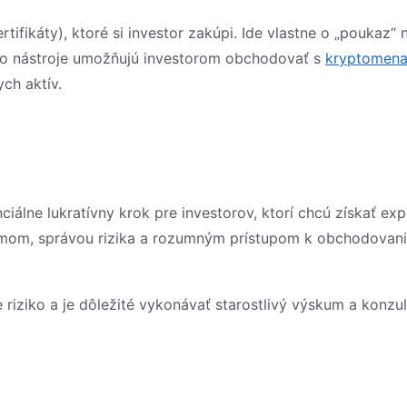
ifikáty), ktoré si investor zakúpi. Ide vlastne o „poukaz“ n
ieto nástroje umožňujú investorom obchodovať s
kryptomen
ych aktív.
iálne lukratívny krok pre investorov, ktorí chcú získať exp
umom, správou rizika a rozumným prístupom k obchodovan
 riziko a je dôležité vykonávať starostlivý výskum a konzu