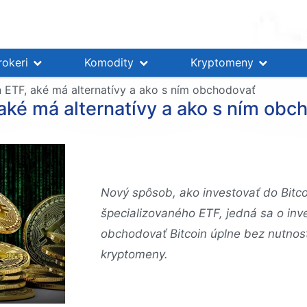
rokeri
Komodity
Kryptomeny
n ETF, aké má alternatívy a ako s ním obchodovať
 aké má alternatívy a ako s ním obc
Nový spôsob, ako investovať do Bitco
špecializovaného ETF, jedná sa o inve
obchodovať Bitcoin úplne bez nutnost
kryptomeny.