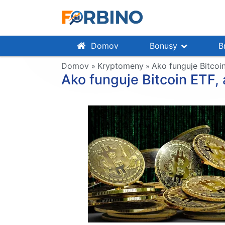
Domov
Bonusy
B
Domov
Kryptomeny
Ako funguje Bitcoi
»
»
Ako funguje Bitcoin ETF,