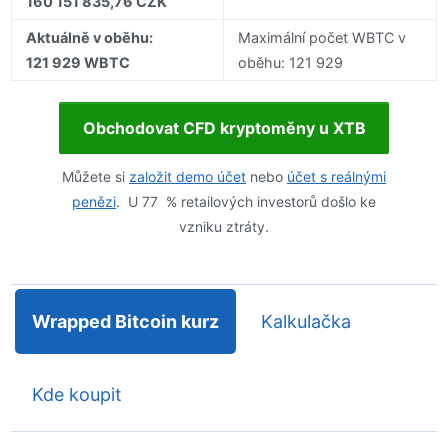
160 151 835,76 CZK
Aktuálně v oběhu:
Maximální počet WBTC v
121 929 WBTC
oběhu: 121 929
Obchodovat CFD kryptoměny u XTB
Můžete si
založit demo účet
nebo
účet s reálnými
penězi
. U 77 % retailových investorů došlo ke
vzniku ztráty.
Wrapped Bitcoin kurz
Kalkulačka
Kde koupit