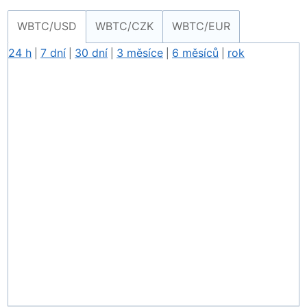
WBTC/USD
WBTC/CZK
WBTC/EUR
24 h
7 dní
30 dní
3 měsíce
6 měsíců
rok
|
|
|
|
|