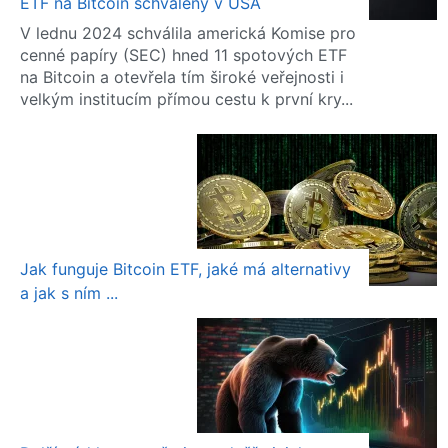
ETF na Bitcoin schváleny v USA
V lednu 2024 schválila americká Komise pro
cenné papíry (SEC) hned 11 spotových ETF
na Bitcoin a otevřela tím široké veřejnosti i
velkým institucím přímou cestu k první kry...
Jak funguje Bitcoin ETF, jaké má alternativy
a jak s ním ...