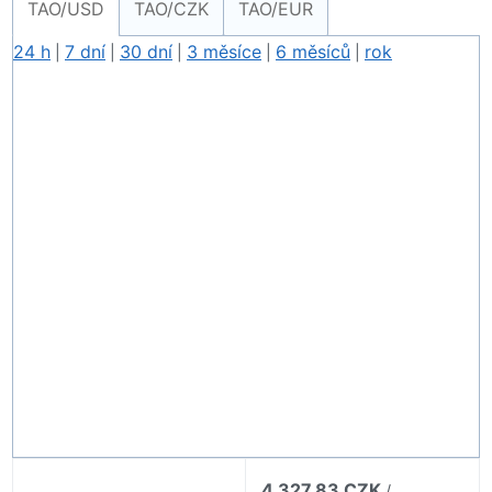
TAO/USD
TAO/CZK
TAO/EUR
24 h
7 dní
30 dní
3 měsíce
6 měsíců
rok
|
|
|
|
|
4 327,83 CZK
/