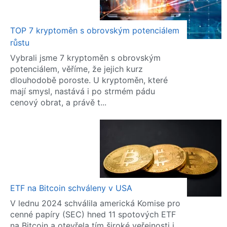
TOP 7 kryptoměn s obrovským potenciálem
růstu
Vybrali jsme 7 kryptoměn s obrovským
potenciálem, věříme, že jejich kurz
dlouhodobě poroste. U kryptoměn, které
mají smysl, nastává i po strmém pádu
cenový obrat, a právě t...
ETF na Bitcoin schváleny v USA
V lednu 2024 schválila americká Komise pro
cenné papíry (SEC) hned 11 spotových ETF
na Bitcoin a otevřela tím široké veřejnosti i