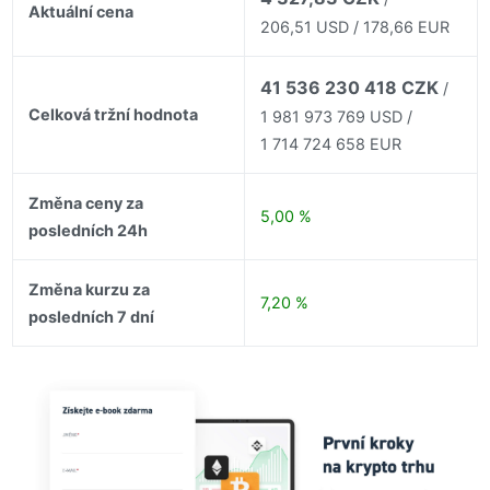
Aktuální cena
206,51 USD / 178,66 EUR
41 536 230 418 CZK
/
Celková tržní hodnota
1 981 973 769 USD /
1 714 724 658 EUR
Změna ceny za
5,00 %
posledních 24h
Změna kurzu za
7,20 %
posledních 7 dní