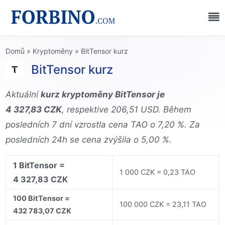
Domů
»
Kryptoměny
»
BitTensor kurz
BitTensor kurz
Aktuální
kurz kryptoměny BitTensor je
4 327,83 CZK
, respektive 206,51 USD. Během
posledních 7 dní vzrostla cena TAO o 7,20 %. Za
posledních 24h se cena zvýšila o 5,00 %.
1 BitTensor =
1 000 CZK = 0,23 TAO
4 327,83 CZK
100 BitTensor =
100 000 CZK = 23,11 TAO
432 783,07 CZK