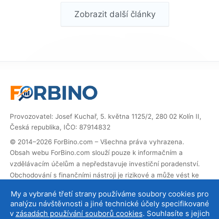
Zobrazit další články
Provozovatel: Josef Kuchař, 5. května 1125/2, 280 02 Kolín II,
Česká republika, IČO: 87914832
© 2014–2026 ForBino.com – Všechna práva vyhrazena.
Obsah webu ForBino.com slouží pouze k informačním a
vzdělávacím účelům a nepředstavuje investiční poradenství.
Obchodování s finančními nástroji je rizikové a může vést ke
ztrátě investovaných prostředků.
My a vybrané třetí strany používáme soubory cookies pro
Web obsahuje partnerské (affiliate) odkazy. Pokud přes ně
analýzu návštěvnosti a jiné technické účely specifikované
provedete registraci, obdržíme provizi, díky které můžeme web
v
zásadách používání souborů cookies
. Souhlasíte s jejich