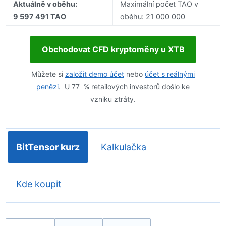
Aktuálně v oběhu:
Maximální počet TAO v
9 597 491 TAO
oběhu: 21 000 000
Obchodovat CFD kryptoměny u XTB
Můžete si
založit demo účet
nebo
účet s reálnými
penězi
. U 77 % retailových investorů došlo ke
vzniku ztráty.
BitTensor kurz
Kalkulačka
Kde koupit