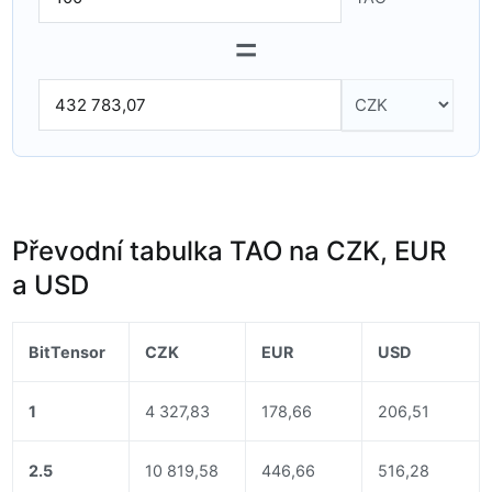
=
Převodní tabulka TAO na CZK, EUR
a USD
BitTensor
CZK
EUR
USD
1
4 327,83
178,66
206,51
2.5
10 819,58
446,66
516,28