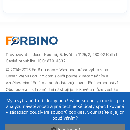
Provozovatel: Josef Kuchař, 5. května 1125/2, 280 02 Kolín II,
Česká republika, IČO: 87914832
© 2014–2026 ForBino.com – Všechna práva vyhrazena.
Obsah webu ForBino.com slouží pouze k informačním a
vzdělávacím účelům a nepředstavuje investiční poradenství.
Obchodování s finančními nástroji je rizikové a může vést ke
ztrátě investovaných prostředků.
My a vybrané třetí strany používáme soubory cookies pro
Web obsahuje partnerské (affiliate) odkazy. Pokud přes ně
analýzu návštěvnosti a jiné technické účely specifikované
provedete registraci, obdržíme provizi, díky které můžeme web
v
zásadách používání souborů cookies
. Souhlasíte s jejich
provozovat a dále rozvíjet. Na cenu služby pro vás to nemá
používáním?
vliv a affiliate spolupráce neovlivňují naše
hodnocení brokerů
.
Nastavení