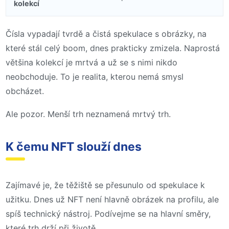
kolekcí
Čísla vypadají tvrdě a čistá spekulace s obrázky, na
které stál celý boom, dnes prakticky zmizela. Naprostá
většina kolekcí je mrtvá a už se s nimi nikdo
neobchoduje. To je realita, kterou nemá smysl
obcházet.
Ale pozor. Menší trh neznamená mrtvý trh.
K čemu NFT slouží dnes
Zajímavé je, že těžiště se přesunulo od spekulace k
užitku. Dnes už NFT není hlavně obrázek na profilu, ale
spíš technický nástroj. Podívejme se na hlavní směry,
které trh drží při životě.