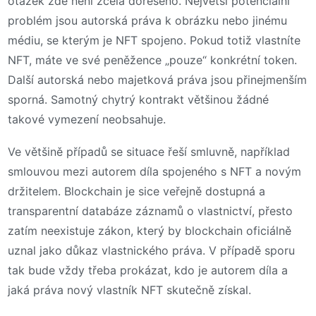
otázek zde není zcela dořešeno. Největší potenciální
problém jsou autorská práva k obrázku nebo jinému
médiu, se kterým je NFT spojeno. Pokud totiž vlastníte
NFT, máte ve své peněžence „pouze“ konkrétní token.
Další autorská nebo majetková práva jsou přinejmenším
sporná. Samotný chytrý kontrakt většinou žádné
takové vymezení neobsahuje.
Ve většině případů se situace řeší smluvně, například
smlouvou mezi autorem díla spojeného s NFT a novým
držitelem. Blockchain je sice veřejně dostupná a
transparentní databáze záznamů o vlastnictví, přesto
zatím neexistuje zákon, který by blockchain oficiálně
uznal jako důkaz vlastnického práva. V případě sporu
tak bude vždy třeba prokázat, kdo je autorem díla a
jaká práva nový vlastník NFT skutečně získal.