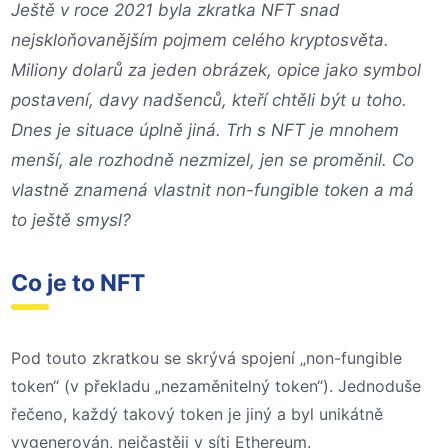
Ještě v roce 2021 byla zkratka NFT snad
nejskloňovanějším pojmem celého kryptosvěta.
Miliony dolarů za jeden obrázek, opice jako symbol
postavení, davy nadšenců, kteří chtěli být u toho.
Dnes je situace úplně jiná. Trh s NFT je mnohem
menší, ale rozhodně nezmizel, jen se proměnil. Co
vlastně znamená vlastnit non-fungible token a má
to ještě smysl?
Co je to NFT
Pod touto zkratkou se skrývá spojení „non-fungible
token“ (v překladu „nezaměnitelný token“). Jednoduše
řečeno, každý takový token je jiný a byl unikátně
vygenerován, nejčastěji v síti Ethereum.