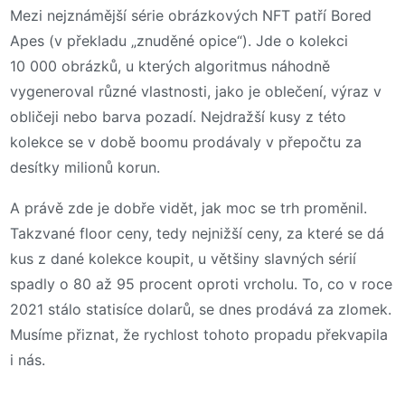
Mezi nejznámější série obrázkových NFT patří Bored
Apes (v překladu „znuděné opice“). Jde o kolekci
10 000 obrázků, u kterých algoritmus náhodně
vygeneroval různé vlastnosti, jako je oblečení, výraz v
obličeji nebo barva pozadí. Nejdražší kusy z této
kolekce se v době boomu prodávaly v přepočtu za
desítky milionů korun.
A právě zde je dobře vidět, jak moc se trh proměnil.
Takzvané floor ceny, tedy nejnižší ceny, za které se dá
kus z dané kolekce koupit, u většiny slavných sérií
spadly o 80 až 95 procent oproti vrcholu. To, co v roce
2021 stálo statisíce dolarů, se dnes prodává za zlomek.
Musíme přiznat, že rychlost tohoto propadu překvapila
i nás.