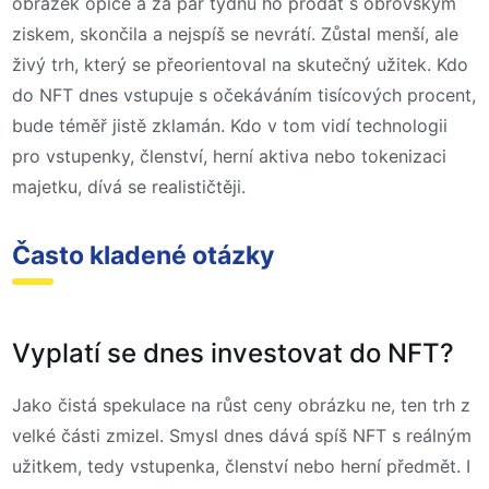
obrázek opice a za pár týdnů ho prodat s obrovským
ziskem, skončila a nejspíš se nevrátí. Zůstal menší, ale
živý trh, který se přeorientoval na skutečný užitek. Kdo
do NFT dnes vstupuje s očekáváním tisícových procent,
bude téměř jistě zklamán. Kdo v tom vidí technologii
pro vstupenky, členství, herní aktiva nebo tokenizaci
majetku, dívá se realističtěji.
Často kladené otázky
Vyplatí se dnes investovat do NFT?
Jako čistá spekulace na růst ceny obrázku ne, ten trh z
velké části zmizel. Smysl dnes dává spíš NFT s reálným
užitkem, tedy vstupenka, členství nebo herní předmět. I