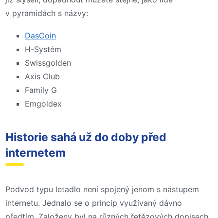
v pyramidách s názvy:
DasCoin
H-Systém
Swissgolden
Axis Club
Family G
Emgoldex
Historie sahá už do doby před
internetem
Podvod typu letadlo není spojený jenom s nástupem
internetu. Jednalo se o princip využívaný dávno
předtím. Založeny byl na různých řetězových dopisech,