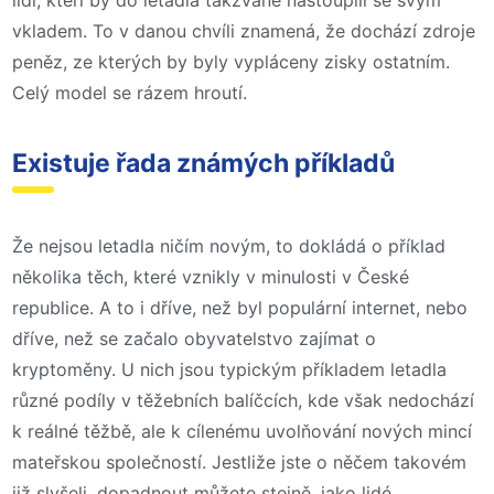
lidí, kteří by do letadla takzvaně nastoupili se svým
vkladem. To v danou chvíli znamená, že dochází zdroje
peněz, ze kterých by byly vypláceny zisky ostatním.
Celý model se rázem hroutí.
Existuje řada známých příkladů
Že nejsou letadla ničím novým, to dokládá o příklad
několika těch, které vznikly v minulosti v České
republice. A to i dříve, než byl populární internet, nebo
dříve, než se začalo obyvatelstvo zajímat o
kryptoměny. U nich jsou typickým příkladem letadla
různé podíly v těžebních balíčcích, kde však nedochází
k reálné těžbě, ale k cílenému uvolňování nových mincí
mateřskou společností. Jestliže jste o něčem takovém
již slyšeli, dopadnout můžete stejně, jako lidé