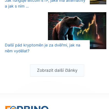
Jak funguje Bitcoin ETF, jaké má alternativy
a jak s ním ...
Další pád kryptoměn je za dvěřmi, jak na
něm vydělat?
Zobrazit další články