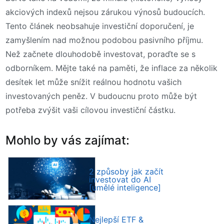
akciových indexů nejsou zárukou výnosů budoucích.
Tento článek neobsahuje investiční doporučení, je
zamyšlením nad možnou podobou pasivního příjmu.
Než začnete dlouhodobě investovat, poraďte se s
odborníkem. Mějte také na paměti, že inflace za několik
desítek let může snížit reálnou hodnotu vašich
investovaných peněz. V budoucnu proto může být
potřeba zvýšit vaši cílovou investiční částku.
Mohlo by vás zajímat:
2 způsoby jak začít
investovat do AI
[umělé inteligence]
Nejlepší ETF &