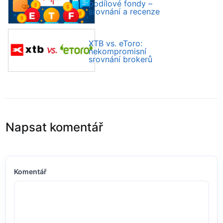
podílové fondy –
srovnání a recenze
XTB vs. eToro:
nekompromisní
srovnání brokerů
Napsat komentář
Komentář