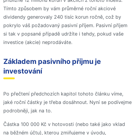
přibližně 12 milionů korun v akciích z tohoto indexu.
Tímto způsobem by vám průměrné roční akciové
dividendy generovaly 240 tisíc korun ročně, což by
pokrylo váš požadovaný pasivní příjem. Pasivní příjem
si tak v popsané případě udržíte i tehdy, pokud vaše
investice (akcie) neprodáváte.
Základem pasivního příjmu je
investování
Po přečtení předchozích kapitol tohoto článku víme,
jaké roční částky je třeba dosáhnout. Nyní se podívejme
podrobněji, jak na to.
Částka 100 000 Kč v hotovosti (nebo také jako vklad
na běžném účtu), kterou zmiňujeme v úvodu,