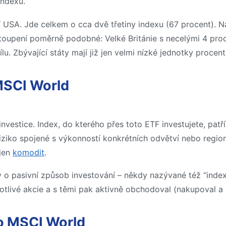
indexu.
ří USA. Jde celkem o cca dvě třetiny indexu (67 procent).
stoupení poměrně podobné: Velké Británie s necelými 4 proc
u. Zbývající státy mají již jen velmi nízké jednotky procen
MSCI World
investice. Index, do kterého přes toto ETF investujete, pat
riziko spojené s výkonností konkrétních odvětví nebo regi
jen
komodit
.
y o pasivní způsob investování – někdy nazývané též “index
dnotlivé akcie a s těmi pak aktivně obchodoval (nakupoval a 
o MSCI World