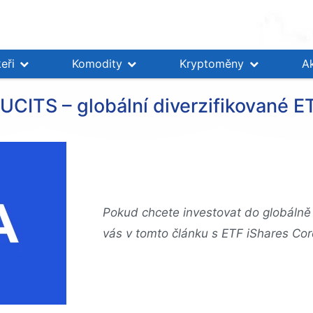
eři
Komodity
Kryptoměny
A
UCITS – globální diverzifikované E
Pokud chcete investovat do globálně
vás v tomto článku s ETF iShares Co