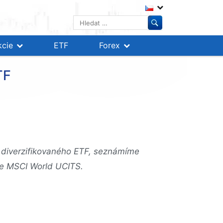
Vyhledávání
kcie
ETF
Forex
TF
 diverzifikovaného ETF, seznámíme
re MSCI World UCITS.