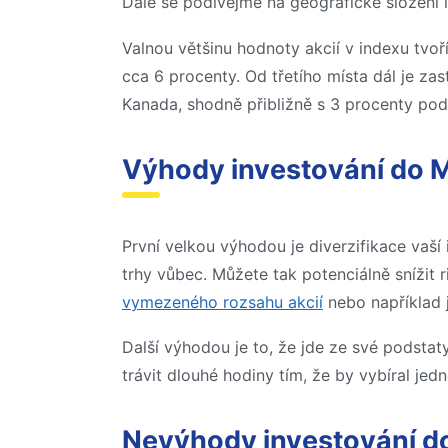
Dále se podívejme na geografické složení 
Valnou většinu hodnoty akcií v indexu tvo
cca 6 procenty. Od třetího místa dál je za
Kanada, shodně přibližně s 3 procenty podíl
Výhody investování do 
První velkou výhodou je diverzifikace vaší 
trhy vůbec. Můžete tak potenciálně snížit 
vymezeného rozsahu akcií
nebo například 
Další výhodou je to, že jde ze své podstat
trávit dlouhé hodiny tím, že by vybíral je
Nevýhody investování d