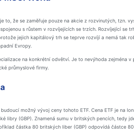
e to, že se zaměřuje pouze na akcie z rozvinutých, tzn. 
spojenou s růstem v rozvíjejících se trzích. Rozvíjející se 
rotože jejich kapitálový trh se teprve rozvíjí a nemá tak r
ápadní Evropy.
alizace na konkrétní odvětví. Je to nevýhoda zejména v př
cké průmyslové firmy.
na
 budoucí možný vývoj ceny tohoto ETF. Cena ETF je na lo
ké libry (GBP). Znamená sumu v britských pencích, tedy jd
příklad částka 80 britských liber (GBP) odpovídá částce 8