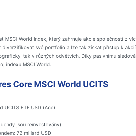
st MSCI World Index, který zahrnuje akcie společností z v
diverzifikovat své portfolio a lze tak získat přístup k akc
ograficky, tak v různých odvětvích. Díky pasivnímu sledov
oj indexu MSCI World.
ares Core MSCI World UCITS
ld UCITS ETF USD (Acc)
idendy jsou reinvestovány)
ondem: 72 miliard USD