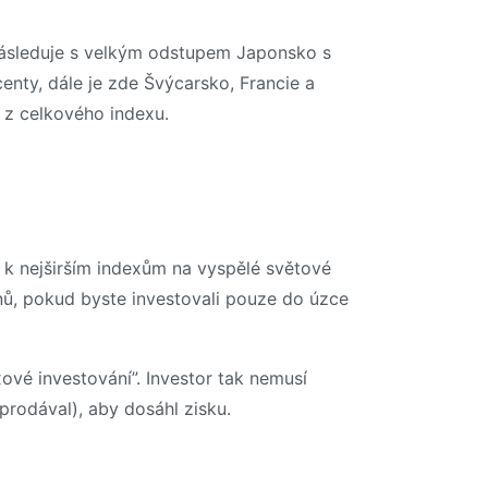
 Následuje s velkým odstupem Japonsko s
enty, dále je zde Švýcarsko, Francie a
t z celkového indexu.
ří k nejširším indexům na vyspělé světové
onů, pokud byste investovali pouze do úzce
ové investování”. Investor tak nemusí
prodával), aby dosáhl zisku.