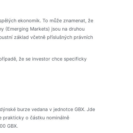
vyspělých ekonomik. To může znamenat, že
trhy (Emerging Markets) jsou na druhou
obustní základ včetně příslušných právních
ípadě, že se investor chce specificky
ndýnské burze vedana v jednotce GBX. Jde
e prakticky o částku nominálně
000 GBX.