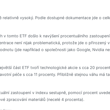
čně relativně vysoký. Podle dostupné dokumentace jde o cel
h v tomto ETF došlo k navýšení procentuálního zastoupení 
ntrace není nijak problematická, protože jde o přirozený v
hodnotu (jde například o společnosti jako Google, Nvidia ne
ejvětší část ETF tvoří technologické akcie s cca 20 procent
ravotní péče s cca 11 procenty. Přibližně stejnou váhu má t
ntuální zastoupení v indexu sestupně, pomocí procent uved
ové zpracování materiálů (necelé 4 procenta).