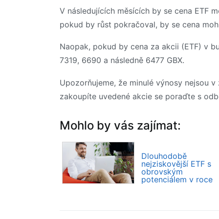
V následujících měsících by se cena ETF m
pokud by růst pokračoval, by se cena mohl
Naopak, pokud by cena za akcii (ETF) v bu
7319, 6690 a následně 6477 GBX.
Upozorňujeme, že minulé výnosy nejsou v 
zakoupíte uvedené akcie se poraďte s odb
Mohlo by vás zajímat:
Dlouhodobě
nejziskovější ETF s
obrovským
potenciálem v roce
2026