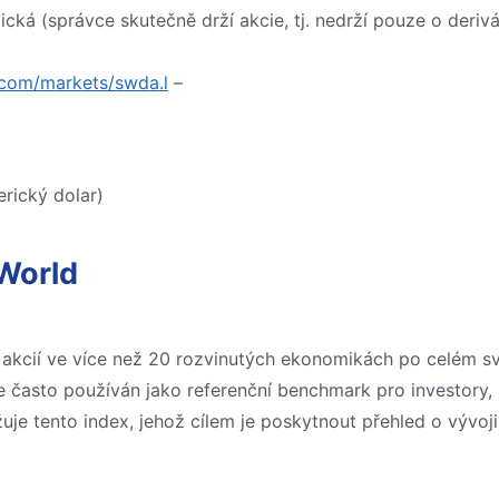
cká (správce skutečně drží akcie, tj. nedrží pouze o derivá
.com/markets/swda.l
–
rický dolar)
World
 akcií ve více než 20 rozvinutých ekonomikách po celém sv
 je často používán jako referenční benchmark pro investory,
žuje tento index, jehož cílem je poskytnout přehled o vývoj