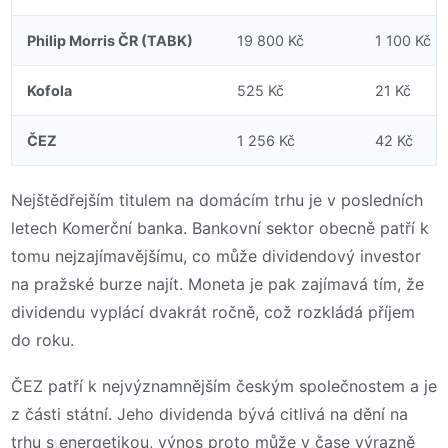
Philip Morris ČR (TABK)
19 800 Kč
1 100 Kč
Kofola
525 Kč
21 Kč
ČEZ
1 256 Kč
42 Kč
Nejštědřejším titulem na domácím trhu je v posledních
letech Komerční banka. Bankovní sektor obecně patří k
tomu nejzajímavějšímu, co může dividendový investor
na pražské burze najít. Moneta je pak zajímavá tím, že
dividendu vyplácí dvakrát ročně, což rozkládá příjem
do roku.
ČEZ patří k nejvýznamnějším českým společnostem a je
z části státní. Jeho dividenda bývá citlivá na dění na
trhu s energetikou, výnos proto může v čase výrazně