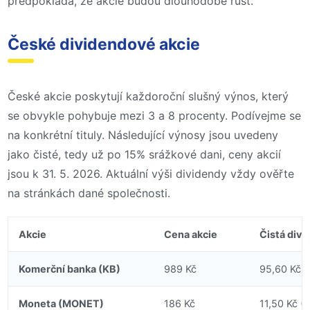
předpokládá, že akcie budou dlouhodobě růst.
České dividendové akcie
České akcie poskytují každoroční slušný výnos, který
se obvykle pohybuje mezi 3 a 8 procenty. Podívejme se
na konkrétní tituly. Následující výnosy jsou uvedeny
jako čisté, tedy už po 15% srážkové dani, ceny akcií
jsou k 31. 5. 2026. Aktuální výši dividendy vždy ověřte
na stránkách dané společnosti.
Akcie
Cena akcie
Čistá divi
Komerční banka (KB)
989 Kč
95,60 Kč
Moneta (MONET)
186 Kč
11,50 Kč (