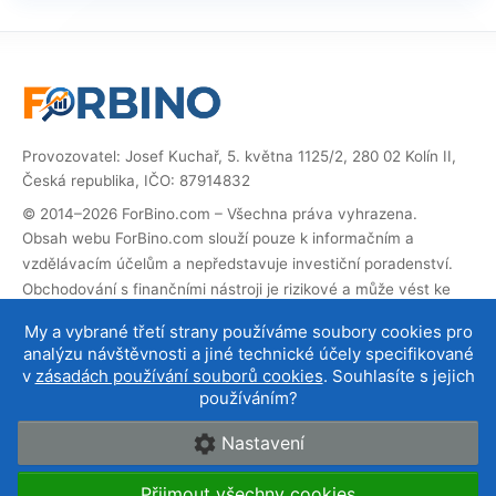
Provozovatel: Josef Kuchař, 5. května 1125/2, 280 02 Kolín II,
Česká republika, IČO: 87914832
© 2014–2026 ForBino.com – Všechna práva vyhrazena.
Obsah webu ForBino.com slouží pouze k informačním a
vzdělávacím účelům a nepředstavuje investiční poradenství.
Obchodování s finančními nástroji je rizikové a může vést ke
ztrátě investovaných prostředků.
My a vybrané třetí strany používáme soubory cookies pro
Web obsahuje partnerské (affiliate) odkazy. Pokud přes ně
analýzu návštěvnosti a jiné technické účely specifikované
provedete registraci, obdržíme provizi, díky které můžeme web
v
zásadách používání souborů cookies
. Souhlasíte s jejich
provozovat a dále rozvíjet. Na cenu služby pro vás to nemá
používáním?
vliv a affiliate spolupráce neovlivňují naše
hodnocení brokerů
.
Nastavení
O nás
|
Kontakt
|
Podmínky používání
|
Cookies a
Přijmout všechny cookies