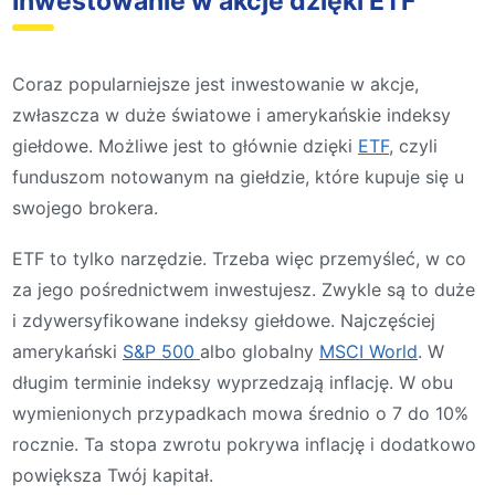
Inwestowanie w akcje dzięki ETF
Coraz popularniejsze jest inwestowanie w akcje,
zwłaszcza w duże światowe i amerykańskie indeksy
giełdowe. Możliwe jest to głównie dzięki
ETF
, czyli
funduszom notowanym na giełdzie, które kupuje się u
swojego brokera.
ETF to tylko narzędzie. Trzeba więc przemyśleć, w co
za jego pośrednictwem inwestujesz. Zwykle są to duże
i zdywersyfikowane indeksy giełdowe. Najczęściej
amerykański
S&P 500
albo globalny
MSCI World
. W
długim terminie indeksy wyprzedzają inflację. W obu
wymienionych przypadkach mowa średnio o 7 do 10%
rocznie. Ta stopa zwrotu pokrywa inflację i dodatkowo
powiększa Twój kapitał.