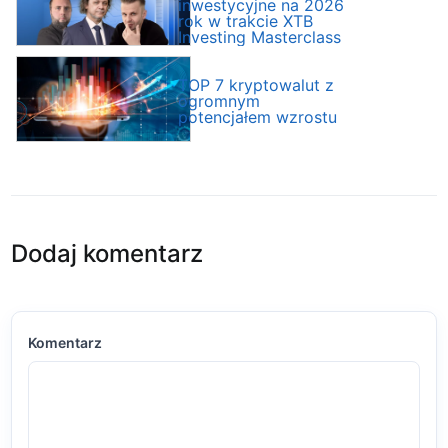
inwestycyjne na 2026
rok w trakcie XTB
Investing Masterclass
TOP 7 kryptowalut z
ogromnym
potencjałem wzrostu
Dodaj komentarz
Komentarz