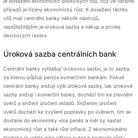
je dosažení ekonomicko-politických cílů, což ve většině
případů je řízený ekonomický růst. K dosažení těchto
cílů mají centrální banky několik nástrojů,
nejdůležitějším je úroková sazba a nákup a prodej
devizových rezerv.
Úroková sazba centrálních bank
Centrální banky vyhlašují úrokovou sazbu, je to sazba,
za kterou půjčují peníze komerčním bankám. Pokud
centrální banky snižují výši úrokové sazby, tak úrokové
sazby snižují i komerční banky, dochází tím ke zlevnění
úvěrů a snížení úročení vkladů. Snížením úročení
úvěrů dochází ke zvýšení poptávky po úvěrech, tím se
dostane do ekonomiky více peněz a měl by nastat
ekonomický růst a také růst inflace. Z ekonomického
hlediska je určitá míra inflace nutná k podpoře růstu