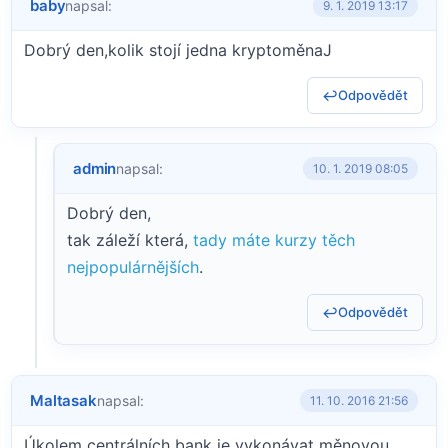
baby
napsal:
9. 1. 2019 13:17
Dobrý den,kolik stojí jedna kryptoměnaJ
Odpovědět
admin
napsal:
10. 1. 2019 08:05
Dobrý den,
tak záleží která,
tady máte kurzy těch
nejpopulárnějších
.
Odpovědět
Maltasak
napsal:
11. 10. 2016 21:56
Úkolem centrálních bank je vykonávat měnovou