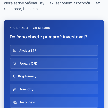
která sedne vašemu stylu, zkušenostem a rozpočtu. Bez
registrace, bez emailu.
KROK 1 ZE 4 · ~30 SEKUND
Do čeho chcete primárně investovat?
📈
Akcie a ETF
💱
Forex a CFD
₿
Kryptoměny
🌾
Komodity
🤔
Ještě nevím