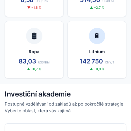
USD/Lbs
USd/Lbs
▼ −1,6 %
▲ +2,7 %
🔋
Ropa
Lithium
83,03
142 750
USD/Bbl
CNY/T
▲ +0,7 %
▲ +0,9 %
Investiční akademie
Postupné vzdělávání od základů až po pokročilé strategie.
Vyberte oblast, která vás zajímá.