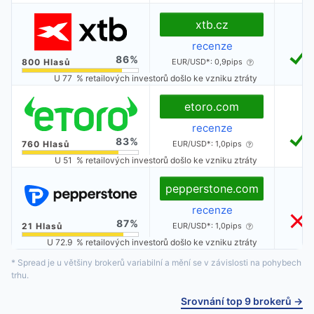
xtb.cz
recenze
86
EUR/USD*: 0,9pips
U 77 % retailových investorů došlo ke vzniku ztráty
etoro.com
recenze
83
EUR/USD*: 1,0pips
U 51 % retailových investorů došlo ke vzniku ztráty
pepperstone.com
recenze
87
EUR/USD*: 1,0pips
U 72.9 % retailových investorů došlo ke vzniku ztráty
* Spread je u většiny brokerů variabilní a mění se v závislosti na pohybech
trhu.
Srovnání top 9 brokerů →