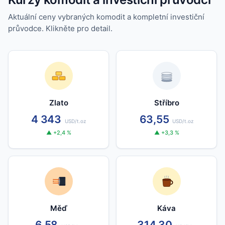
Aktuální ceny vybraných komodit a kompletní investiční
průvodce. Klikněte pro detail.
Zlato
Stříbro
4 343
63,55
USD/t.oz
USD/t.oz
▲ +2,4 %
▲ +3,3 %
Měď
Káva
6,58
314,30