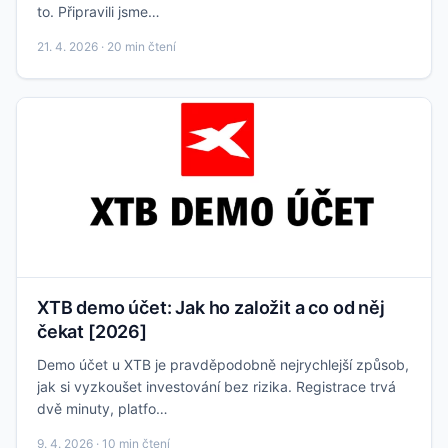
to. Připravili jsme…
21. 4. 2026 · 20 min čtení
XTB demo účet: Jak ho založit a co od něj
čekat [2026]
Demo účet u XTB je pravděpodobně nejrychlejší způsob,
jak si vyzkoušet investování bez rizika. Registrace trvá
dvě minuty, platfo…
9. 4. 2026 · 10 min čtení