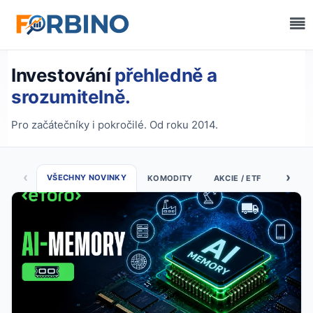
Investování
přehledně a
srozumitelně.
Pro začátečníky i pokročilé. Od roku 2014.
Nejnovější články
‹
›
VŠECHNY NOVINKY
KOMODITY
AKCIE / ETF
FOREX 