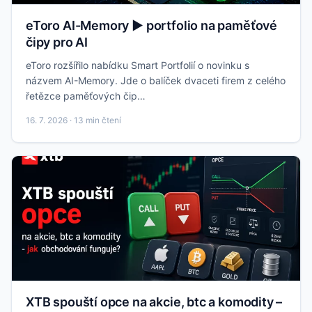
eToro AI-Memory ▶️ portfolio na paměťové
čipy pro AI
eToro rozšířilo nabídku Smart Portfolií o novinku s
názvem AI-Memory. Jde o balíček dvaceti firem z celého
řetězce paměťových čip…
16. 7. 2026 · 13 min čtení
XTB spouští opce na akcie, btc a komodity –