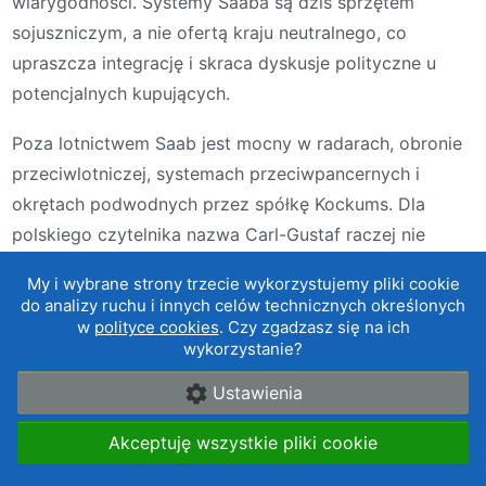
wiarygodności. Systemy Saaba są dziś sprzętem
sojuszniczym, a nie ofertą kraju neutralnego, co
upraszcza integrację i skraca dyskusje polityczne u
potencjalnych kupujących.
Poza lotnictwem Saab jest mocny w radarach, obronie
przeciwlotniczej, systemach przeciwpancernych i
okrętach podwodnych przez spółkę Kockums. Dla
polskiego czytelnika nazwa Carl-Gustaf raczej nie
wymaga tłumaczenia.
My i wybrane strony trzecie wykorzystujemy pliki cookie
do analizy ruchu i innych celów technicznych określonych
Mocne strony:
w
polityce cookies
. Czy zgadzasz się na ich
wykorzystanie?
Rekordowe zamówienia w 2025 roku i portfel
Ustawienia
zleceń wielokrotnie przekraczający roczną
sprzedaż.
Akceptuję wszystkie pliki cookie
Gripen jako realna alternatywa cenowa dla F-35
na rynkach o ograniczonym budżecie.