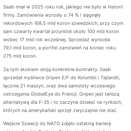
Saab miał w 2025 roku rok, jakiego nie było w historii
firmy. Zamówienia wzrosły o 74 % i sięgnęły
rekordowych 168,5 mld koron szwedzkich, przy czym
sam czwarty kwartał przyniósł około 100 mld koron
wobec 17 mld rok wcześniej. Sprzedaż wyniosła
79,1 mld koron, a portfel zamówień na koniec roku
275 mld koron.
Za tym skokiem stoją konkretne kontrakty. Saab
sprzedał myśliwce Gripen E/F do Kolumbii i Tajlandii,
łącznie 21 maszyn, oraz dwa samoloty wczesnego
ostrzegania GlobalEye do Francji. Gripen jest tańszą
alternatywą dla F-35 i to zaczyna działać na rynkach,
których na amerykański sprzęt zwyczajnie nie stać.
Wejście Szwecji do NATO zdjęło ostatnią barierę