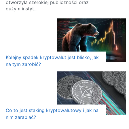
otworzyła szerokiej publiczności oraz
dużym instyt...
Kolejny spadek kryptowalut jest blisko, jak
na tym zarobić?
Co to jest staking kryptowalutowy i jak na
nim zarabiać?