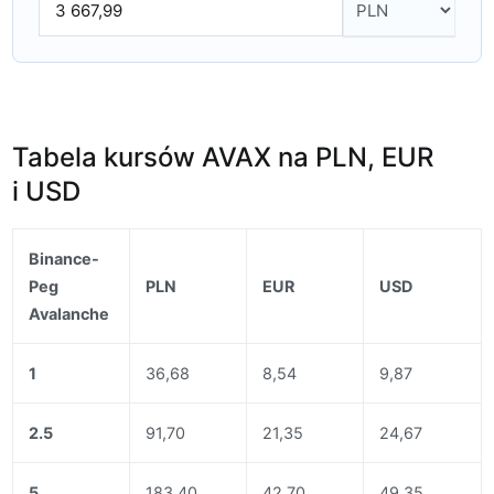
Tabela kursów AVAX na PLN, EUR
i USD
Binance-
Peg
PLN
EUR
USD
Avalanche
1
36,68
8,54
9,87
2.5
91,70
21,35
24,67
5
183,40
42,70
49,35