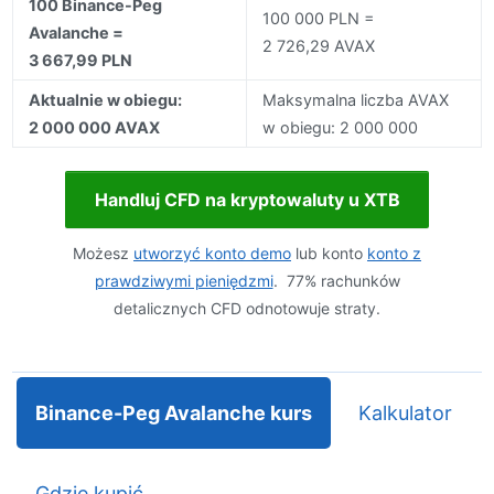
100 Binance-Peg
100 000 PLN =
Avalanche =
2 726,29 AVAX
3 667,99 PLN
Aktualnie w obiegu:
Maksymalna liczba AVAX
2 000 000 AVAX
w obiegu: 2 000 000
Handluj CFD na kryptowaluty u XTB
Możesz
utworzyć konto demo
lub konto
konto z
prawdziwymi pieniędzmi
. 77% rachunków
detalicznych CFD odnotowuje straty.
Binance-Peg Avalanche kurs
Kalkulator
Gdzie kupić