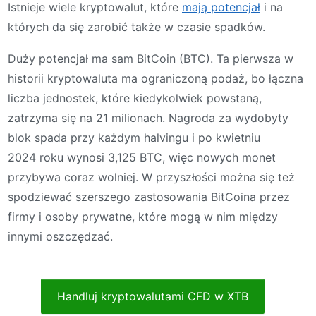
Istnieje wiele kryptowalut, które
mają potencjał
i na
których da się zarobić także w czasie spadków.
Duży potencjał ma sam BitCoin (BTC). Ta pierwsza w
historii kryptowaluta ma ograniczoną podaż, bo łączna
liczba jednostek, które kiedykolwiek powstaną,
zatrzyma się na 21 milionach. Nagroda za wydobyty
blok spada przy każdym halvingu i po kwietniu
2024 roku wynosi 3,125 BTC, więc nowych monet
przybywa coraz wolniej. W przyszłości można się też
spodziewać szerszego zastosowania BitCoina przez
firmy i osoby prywatne, które mogą w nim między
innymi oszczędzać.
Handluj kryptowalutami CFD w XTB