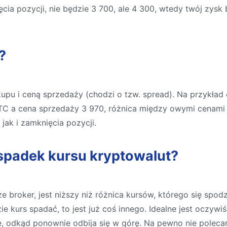
cia pozycji, nie będzie 3 700, ale 4 300, wtedy twój zysk b
?
kupu i ceną sprzedaży (chodzi o tzw. spread). Na przykła
BTC a cena sprzedaży 3 970, różnica między owymi cenami
jak i zamknięcia pozycji.
spadek kursu kryptowalut?
rze broker, jest niższy niż różnica kursów, którego się s
zie kurs spadać, to jest już coś innego. Idealne jest oczyw
ie, odkąd ponownie odbija się w górę. Na pewno nie polec