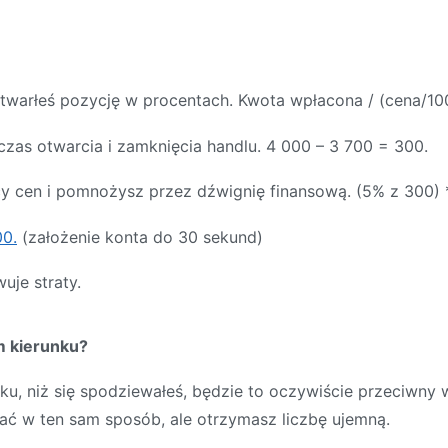
 otwarłeś pozycję w procentach. Kwota wpłacona / (cena/10
zas otwarcia i zamknięcia handlu. 4 000 – 3 700 = 300.
cy cen i pomnożysz przez dźwignię finansową. (5% z 300) *
0.
(założenie konta do 30 sekund)
je straty.
ym kierunku?
ku, niż się spodziewałeś, będzie to oczywiście przeciwny 
ałać w ten sam sposób, ale otrzymasz liczbę ujemną.