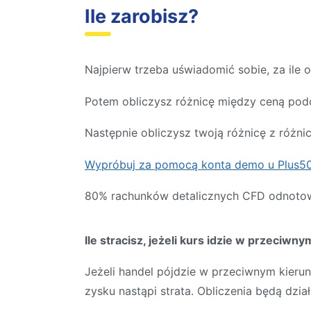
Ile zarobisz?
Najpierw trzeba uświadomić sobie, za ile
Potem obliczysz różnicę między ceną podc
Następnie obliczysz twoją różnicę z różni
Wypróbuj za pomocą konta demo u Plus50
80% rachunków detalicznych CFD odnotowu
Ile stracisz, jeżeli kurs idzie w przeciwn
Jeżeli handel pójdzie w przeciwnym kierun
zysku nastąpi strata. Obliczenia będą dzi