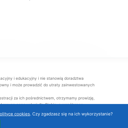
macyjny i edukacyjny i nie stanowią doradztwa
kowny i może prowadzić do utraty zainwestowanych
rejestracji za ich pośrednictwem, otrzymamy prowizję,
pływu na cenę usługi dla Ciebie, a współpraca
olityce cookies
. Czy zgadzasz się na ich wykorzystanie?
ntakt
|
Regulamin
|
Cookies i ochrona danych