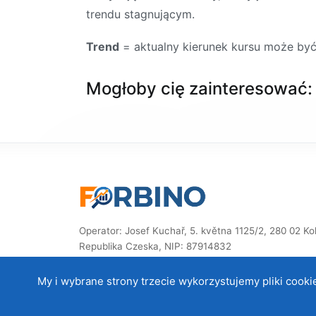
trendu stagnującym.
Trend
= aktualny kierunek kursu może być 
Mogłoby cię zainteresować:
Operator: Josef Kuchař, 5. května 1125/2, 280 02 Kolí
Republika Czeska, NIP: 87914832
© 2014–2026 ForBino.com – Wszelkie prawa zastrze
My i wybrane strony trzecie wykorzystujemy pliki cooki