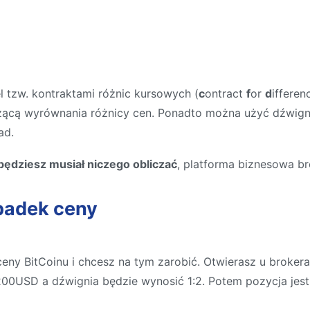
l tzw. kontraktami różnic kursowych (
c
ontract
f
or
d
ifferen
ącą wyrównania różnicy cen. Ponadto można użyć dźwigni f
ad.
będziesz musiał niczego obliczać
, platforma biznesowa br
padek ceny
ceny BitCoinu i chcesz na tym zarobić. Otwierasz u broke
200USD a dźwignia będzie wynosić 1:2. Potem pozycja jes