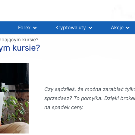
Forex
Kryptowaluty
Akcje
adającym kursie?
ym kursie?
Czy sądziłeś, że można zarabiać tylko
sprzedasz? To pomyłka. Dzięki bro
na spadek ceny.