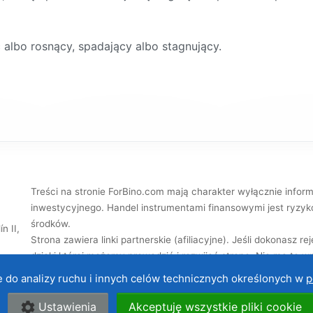
albo rosnący, spadający albo stagnujący.
Treści na stronie ForBino.com mają charakter wyłącznie infor
inwestycyjnego. Handel instrumentami finansowymi jest ryzy
środków.
n II,
Strona zawiera linki partnerskie (afiliacyjne). Jeśli dokonasz 
dzięki której możemy prowadzić i rozwijać stronę. Nie ma to w
żone.
afiliacyjna nie wpływa na nasze
oceny brokerów
.
e do analizy ruchu i innych celów technicznych określonych w
p
O nas
|
Ko
Ustawienia
Akceptuję wszystkie pliki cookie