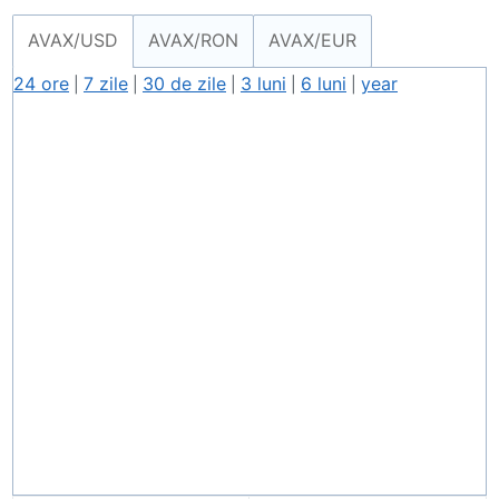
AVAX/USD
AVAX/RON
AVAX/EUR
24 ore
7 zile
30 de zile
3 luni
6 luni
year
|
|
|
|
|