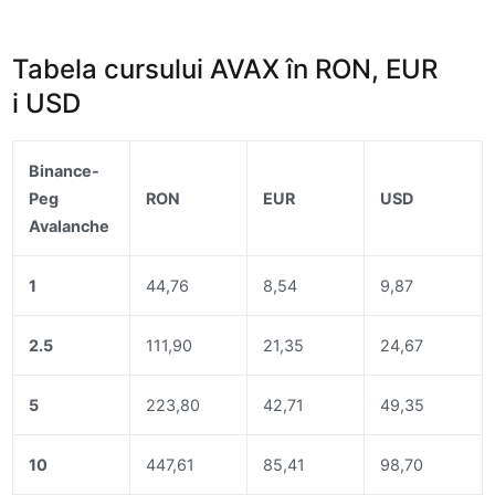
Tabela cursului AVAX în RON, EUR
i USD
Binance-
Peg
RON
EUR
USD
Avalanche
1
44,76
8,54
9,87
2.5
111,90
21,35
24,67
5
223,80
42,71
49,35
10
447,61
85,41
98,70