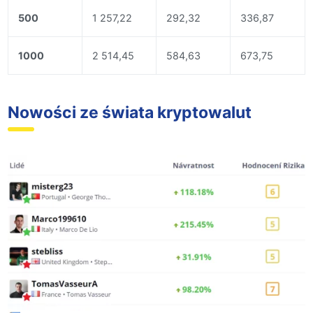
500
1 257,22
292,32
336,87
1000
2 514,45
584,63
673,75
Nowości ze świata kryptowalut