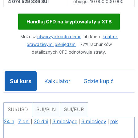
4 074 529 886 SUI
obiegu: 10 000 000 000
Handluj CFD na kryptowaluty u XTB
Możesz
utworzyć konto demo
lub konto
konto z
prawdziwymi pieniędzmi
. 77% rachunków
detalicznych CFD odnotowuje straty.
Sui kurs
Kalkulator
Gdzie kupić
SUI/USD
SUI/PLN
SUI/EUR
24 h
7 dni
30 dni
3 miesiące
6 miesięcy
rok
|
|
|
|
|