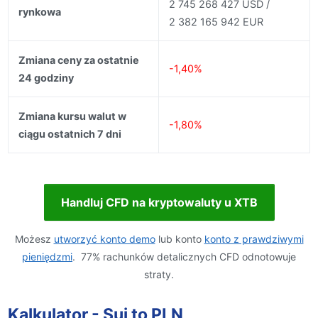
2 745 268 427 USD /
rynkowa
2 382 165 942 EUR
Zmiana ceny za ostatnie
-1,40%
24 godziny
Zmiana kursu walut w
-1,80%
ciągu ostatnich 7 dni
Handluj CFD na kryptowaluty u XTB
Możesz
utworzyć konto demo
lub konto
konto z prawdziwymi
pieniędzmi
. 77% rachunków detalicznych CFD odnotowuje
straty.
Kalkulator - Sui to PLN