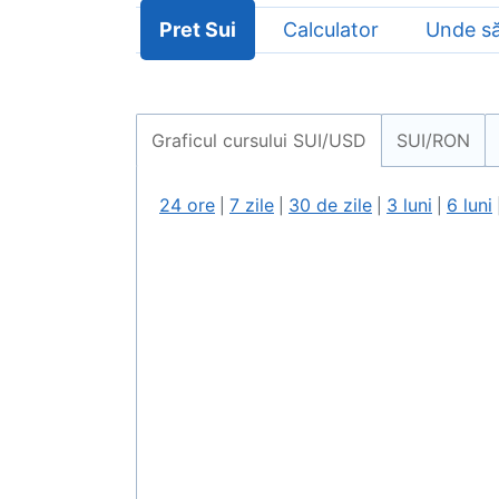
Pret Sui
Calculator
Unde s
Graficul cursului
SUI/USD
SUI/RON
24 ore
7 zile
30 de zile
3 luni
6 luni
|
|
|
|