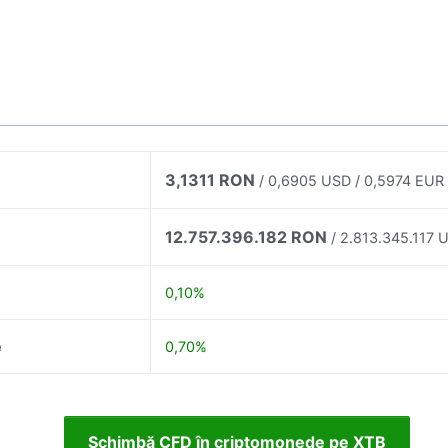
3,1311 RON
/ 0,6905 USD / 0,5974 EUR
12.757.396.182 RON
/ 2.813.345.117 
0,10%
e
0,70%
Schimbă CFD în criptomonede pe XTB