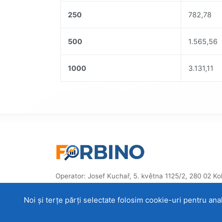
250
782,78
500
1.565,56
1000
3.131,11
Operator: Josef Kuchař, 5. května 1125/2, 280 02 Kolí
Republica Cehă, ID: 87914832
Noi și terțe părți selectate folosim cookie-uri pentru anali
© 2014–2026 ForBino.com – Toate drepturile rezerv