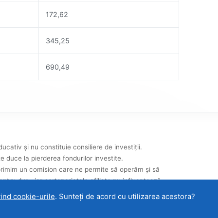
172,62
345,25
690,49
ativ și nu constituie consiliere de investiții.
e duce la pierderea fondurilor investite.
e, primim un comision care ne permite să operăm și să
ntru dvs., iar parteneriatele afiliate nu influențează
vind cookie-urile
. Sunteți de acord cu utilizarea acestora?
meni de utilizare
|
Cookie-uri și protecția datelor