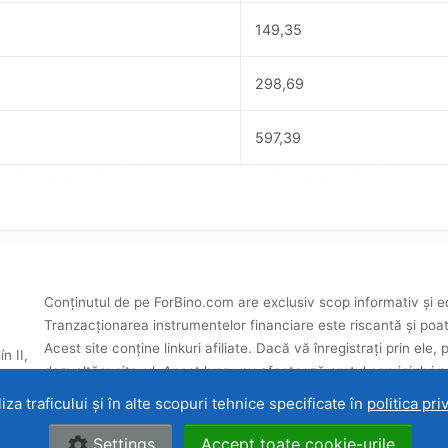
149,35
298,69
597,39
Conținutul de pe ForBino.com are exclusiv scop informativ și educ
Tranzacționarea instrumentelor financiare este riscantă și poat
Acest site conține linkuri afiliate. Dacă vă înregistrați prin el
n II,
dezvoltăm site-ul. Acest lucru nu afectează prețul serviciului pe
evaluările noastre ale brokerilor
.
za traficului și în alte scopuri tehnice specificate în
politica pri
ate.
Despre noi
|
Contact
|
Ter
Settings
Accept toate cookie-urile