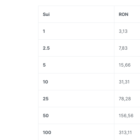
Sui
RON
1
3,13
2.5
7,83
5
15,66
10
31,31
25
78,28
50
156,56
100
313,11