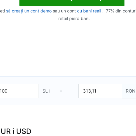
eți
să creați un cont demo
sau un cont
cu bani reali
. 77% din contur
retail pierd bani.
SUI
=
EUR i USD