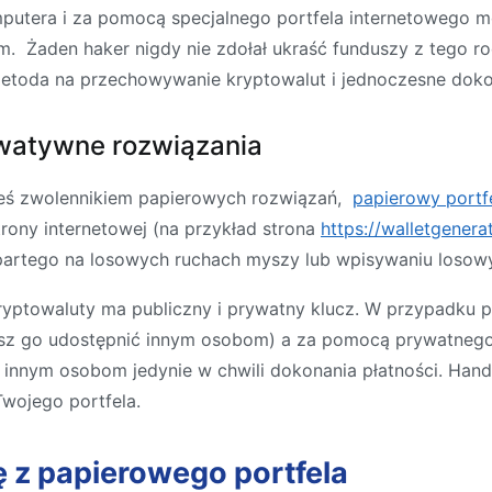
putera i za pomocą specjalnego portfela internetowego m
m. Żaden haker nigdy nie zdołał ukraść funduszy z tego rod
metoda na przechowywanie kryptowalut i jednoczesne doko
rwatywne rozwiązania
esteś zwolennikiem papierowych rozwiązań,
papierowy portf
trony internetowej (na przykład strona
https://walletgenera
artego na losowych ruchach myszy lub wpisywaniu losow
ryptowaluty ma publiczny i prywatny klucz. W przypadku 
sz go udostępnić innym osobom) a za pomocą prywatnego 
innym osobom jedynie w chwili dokonania płatności. Hand
wojego portfela.
 z papierowego portfela