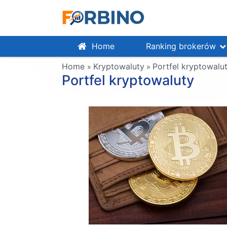
Home
Ranking brokerów
Home
Kryptowaluty
Portfel kryptowalu
»
»
Portfel kryptowaluty